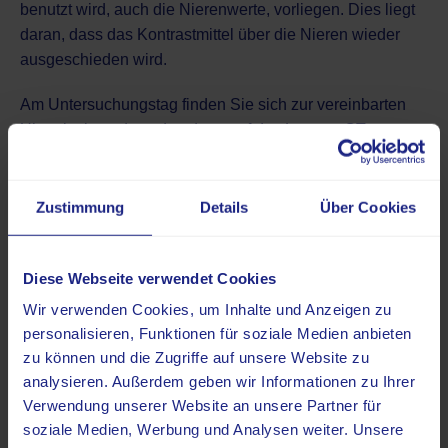
benutzt wird, auch die Nierenwerte, vorliegen. Dies liegt
daran, dass das Kontrastmittel über die Nieren wieder
ausgeschieden wird.
Am Untersuchungstag finden Sie sich zur vereinbarten
Uhrzeit ein und werden dann auf das Lungen-CT
vorbereitet. Dazu gehört der intravenöse Zugang für die
Verabreichung des Kontrastmittels. Was Patienten
unbedingt vermeiden sollten, ist Kleidung mit
Zustimmung
Details
Über Cookies
Metallgegenständen oder Schmuck im Thoraxbereich zu
tragen. Hierdurch wird die Genauigkeit des Lungen-CT
Diese Webseite verwendet Cookies
gestört. Generell ist es wichtig, dass
jeglicher Schmuck
und Metallgegenstände vor der MRT-Untersuchung
Wir verwenden Cookies, um Inhalte und Anzeigen zu
entfernt werden
. Planen Sie für die Vorbereitung ein
personalisieren, Funktionen für soziale Medien anbieten
Zeitfenster von 30 Minuten bis zu einer Stunde ein.
zu können und die Zugriffe auf unsere Website zu
analysieren. Außerdem geben wir Informationen zu Ihrer
Durchführungszeit des CT-Scans
Verwendung unserer Website an unsere Partner für
soziale Medien, Werbung und Analysen weiter. Unsere