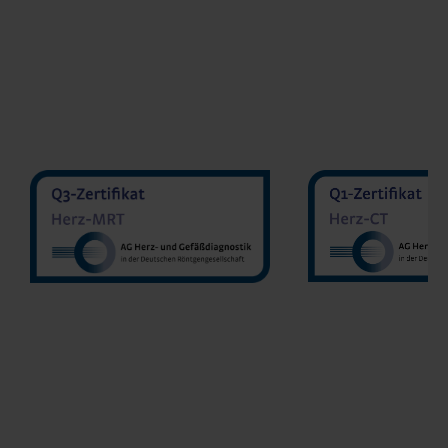
MVZ Diran
MVZ Radiologie Darmstadt
Sakher He
GmbH
Prof. Dr. Oliver Mohrs
MVZ Radnet 