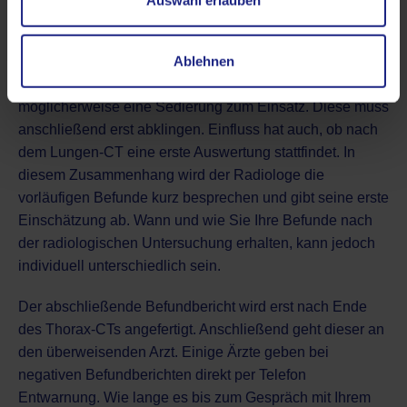
Auswahl erlauben
Wie viel Zeit nach dem CT-Scan eingeplant werden
Ablehnen
muss, variiert. Hierüber entscheiden mehrere Faktoren.
Bei einer ausgeprägten Behandlungsangst kommt
möglicherweise eine Sedierung zum Einsatz. Diese muss
anschließend erst abklingen. Einfluss hat auch, ob nach
dem Lungen-CT eine erste Auswertung stattfindet. In
diesem Zusammenhang wird der Radiologe die
vorläufigen Befunde kurz besprechen und gibt seine erste
Einschätzung ab.
Wann und wie Sie Ihre Befunde nach
der radiologischen Untersuchung erhalten
, kann jedoch
individuell unterschiedlich sein.
Der abschließende Befundbericht wird erst nach Ende
des Thorax-CTs angefertigt. Anschließend geht dieser an
den überweisenden Arzt. Einige Ärzte geben bei
negativen Befundberichten direkt per Telefon
Entwarnung. Wie lange es bis zum Gespräch mit Ihrem