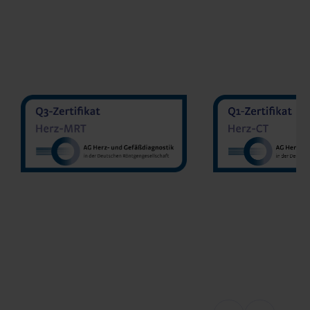
MVZ Diranu
MVZ Radiologie Darmstadt
Sakher He
GmbH
Prof. Dr. Oliver Mohrs
MVZ Radnet C