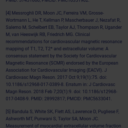
PMID: 37431660; PMCID: PMC10351902.
[4] Messroghli DR, Moon JC, Ferreira VM, Grosse-
Wortmann L, He T, Kellman P, Mascherbauer J, Nezafat R,
Salerno M, Schelbert EB, Taylor AJ, Thompson R, Ugander
M, van Heeswijk RB, Friedrich MG. Clinical
recommendations for cardiovascular magnetic resonance
mapping of T1, T2, T2* and extracellular volume: A
consensus statement by the Society for Cardiovascular
Magnetic Resonance (SCMR) endorsed by the European
Association for Cardiovascular Imaging (EACVI). J
Cardiovasc Magn Reson. 2017 Oct 9;19(1):75. doi:
10.1186/s12968-017-0389-8. Erratum in: J Cardiovasc
Magn Reson. 2018 Feb 7;20(1):9. doi: 10.1186/s12968-
017-0408-9. PMID: 28992817; PMCID: PMC5633041.
[5] Bandula S, White SK, Flett AS, Lawrence D, Pugliese F,
Ashworth MT, Punwani S, Taylor SA, Moon JC.
Measurement of myocardial extracellular volume fraction