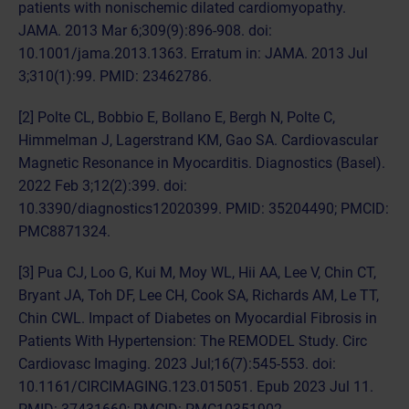
patients with nonischemic dilated cardiomyopathy.
JAMA. 2013 Mar 6;309(9):896-908. doi:
10.1001/jama.2013.1363. Erratum in: JAMA. 2013 Jul
3;310(1):99. PMID: 23462786.
[2] Polte CL, Bobbio E, Bollano E, Bergh N, Polte C,
Himmelman J, Lagerstrand KM, Gao SA. Cardiovascular
Magnetic Resonance in Myocarditis. Diagnostics (Basel).
2022 Feb 3;12(2):399. doi:
10.3390/diagnostics12020399. PMID: 35204490; PMCID:
PMC8871324.
[3] Pua CJ, Loo G, Kui M, Moy WL, Hii AA, Lee V, Chin CT,
Bryant JA, Toh DF, Lee CH, Cook SA, Richards AM, Le TT,
Chin CWL. Impact of Diabetes on Myocardial Fibrosis in
Patients With Hypertension: The REMODEL Study. Circ
Cardiovasc Imaging. 2023 Jul;16(7):545-553. doi:
10.1161/CIRCIMAGING.123.015051. Epub 2023 Jul 11.