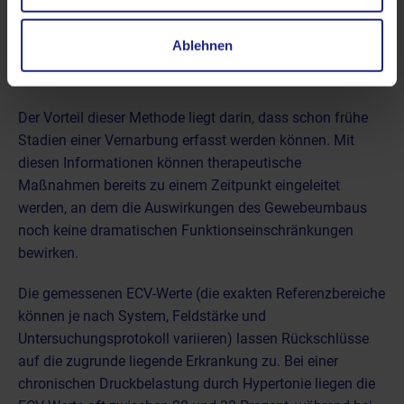
auf eine vermehrte Bindegewebseinlagerung hin, da sich
bei der Fibrosierung der extrazelluläre Raum (Bereich
Ablehnen
zwischen den Herzmuskelzellen, den Kapillaren und der
interstitiellen Matrix) vergrößert.
Der Vorteil dieser Methode liegt darin, dass schon frühe
Stadien einer Vernarbung erfasst werden können. Mit
diesen Informationen können therapeutische
Maßnahmen bereits zu einem Zeitpunkt eingeleitet
werden, an dem die Auswirkungen des Gewebeumbaus
noch keine dramatischen Funktionseinschränkungen
bewirken.
Die gemessenen ECV-Werte (die exakten Referenzbereiche
können je nach System, Feldstärke und
Untersuchungsprotokoll variieren) lassen Rückschlüsse
auf die zugrunde liegende Erkrankung zu. Bei einer
chronischen Druckbelastung durch Hypertonie liegen die