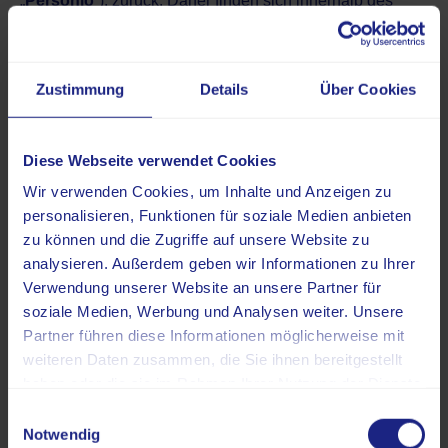
„
Personio
“), zurück. Daher finden sich innerhalb des
Karriereportals an verschiedenen Stellen auch Hinweise
auf Personio. Da Personio keine inhaltlichen Aufgaben
übernimmt und keine inhaltlichen Entscheidungen
Zustimmung
Details
Über Cookies
bezüglich der Datenverarbeitung trifft, ist Personio für alle
Datenverarbeitungen im Rahmen unseres Karriereportals
Auftragsverarbeiter. Wir haben mit Personio daher einen
Diese Webseite verwendet Cookies
Auftragsverarbeitungsvertrag gemäß Art. 28 DSGVO
Wir verwenden Cookies, um Inhalte und Anzeigen zu
geschlossen.
personalisieren, Funktionen für soziale Medien anbieten
zu können und die Zugriffe auf unsere Website zu
Nähere Informationen zur Datenverarbeitung im Kontext
analysieren. Außerdem geben wir Informationen zu Ihrer
des Karriereportals und der Bewerbungen finden Sie
Verwendung unserer Website an unsere Partner für
weiter unten in der vorliegenden Datenschutzinformation
soziale Medien, Werbung und Analysen weiter. Unsere
(Ziff. 7).
Partner führen diese Informationen möglicherweise mit
weiteren Daten zusammen, die Sie ihnen bereitgestellt
e) Verantwortlichkeit für easyRadiology
haben oder die sie im Rahmen Ihrer Nutzung der Dienste
gesammelt haben.
Der Dienst „easyRadiology“ ist ein Angebot der
Einwilligungsauswahl
Notwendig
easyRadiology AG, Gleueler Straße 245-249, 50935 Köln