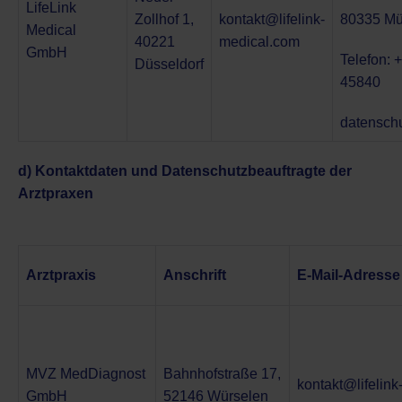
LifeLink
Zollhof 1,
kontakt@lifelink-
80335 M
Medical
40221
medical.com
GmbH
Telefon: 
Düsseldorf
45840
datensch
d) Kontaktdaten und Datenschutzbeauftragte der
Arztpraxen
Arztpraxis
Anschrift
E-Mail-Adresse
MVZ MedDiagnost
Bahnhofstraße 17,
kontakt@lifelin
GmbH
52146 Würselen