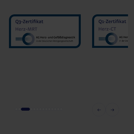
MVZ Diran
MVZ Radiologie Darmstadt
Sakher He
GmbH
Prof. Dr. Oliver Mohrs
MVZ Radnet 