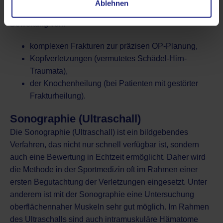
Ablehnen
Eingesetzt wird die CT bei Sportverletzungen zur
Bewertung von:
komplexen Frakturen zur präzisen OP-Planung,
Kopfverletzungen (vermutetes Schädel-Hirn-
Traumata),
der Knochenheilung (bei Patienten mit gestörter
Frakturheilung).
Sonographie (Ultraschall)
Die
Sonographie (Ultraschall)
ist ein bildgebendes
Verfahren, das nicht nur schnell verfügbar ist, sondern
auch eine Bewertung in Echtzeit ermöglicht. Daher wird
die Methode in der Sportmedizin oft im Rahmen einer
ersten Begutachtung der Verletzungen eingesetzt. Unter
anderem ist mit der Sonographie eine Untersuchung
oberflächennaher Muskeln sehr gut möglich. Im Rahmen
des Ultraschalls sind auch intramuskuläre Hämatome