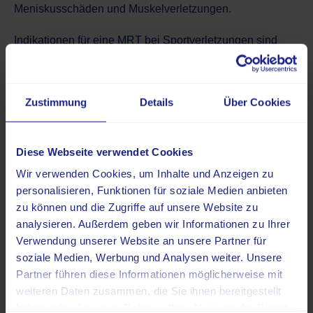
Meniskusschäden und Muskelverletzungen.
Indikationen für eine MRT bei Sportverletzungen sind
unter anderem:
Knieverletzungen wie Kreuzbandrisse und
Zustimmung
Details
Über Cookies
Meniskusläsionen
Sprunggelenksverletzungen (Syndesmosenriss,
Außenbandruptur)
Diese Webseite verwendet Cookies
Schulterverletzungen (Rotatorenmanschettenrisse)
Wir verwenden Cookies, um Inhalte und Anzeigen zu
muskuläre Verletzungen (Muskelfaserrisse und
personalisieren, Funktionen für soziale Medien anbieten
Hämatome)
zu können und die Zugriffe auf unsere Website zu
Röntgen
analysieren. Außerdem geben wir Informationen zu Ihrer
Verwendung unserer Website an unsere Partner für
Beim
Röntgen
wird elektromagnetische Strahlung
soziale Medien, Werbung und Analysen weiter. Unsere
verwendet, die nach dem Körperdurchgang mittels
Partner führen diese Informationen möglicherweise mit
Detektoren gemessen wird. Aus den Messsignalen
weiteren Daten zusammen, die Sie ihnen bereitgestellt
entstehen Bilder, die vor allem Knochenverletzungen
haben oder die sie im Rahmen Ihrer Nutzung der Dienste