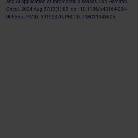
and AI application of thrombotic diseases. Exp Hematol
Oncol. 2024 Aug 27;13(1):89. doi: 10.1186/s40164-024-
00555-x. PMID: 39192370; PMCID: PMC11348605.