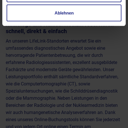
Ablehnen
Bei LifeLink Termine in der Humangenetik,
Radiologe und Nuklearmedizin reservieren –
schnell, direkt & einfach
An unseren LifeLink-Standorten erwartet Sie ein
umfassendes diagnostisches Angebot sowie eine
hervorragende Patientenbetreuung, die wir durch
erfahrene Radiologieassistenten, exzellent ausgebildete
Fachärzte und modernste Geräte gewährleisten. Unser
Leistungsportfolio enthält sämtliche Standardverfahren,
wie die
Computertomographie (CT)
, sowie
Spezialuntersuchungen, wie die
Schilddrüsendiagnostik
oder die
Mammographie
. Neben Leistungen in den
Bereichen der
Radiologie
und der
Nuklearmedizin
bieten
wir auch humangenetische Analyseverfahren an. Dank
eines unseres Online-Buchungstools können Sie jederzeit
und von jedem Ort online einen Termin am