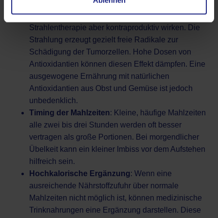
allgemein als gesund, können bei einer
übermäßigen Supplementierung während einer
Strahlentherapie aber kontraproduktiv wirken. Die
Strahlung erzeugt gezielt freie Radikale zur
Schädigung der Tumorzellen. Hohe Dosen von
Antioxidantien können diesen Effekt dämpfen. Eine
ausgewogene Ernährung mit natürlichen
Antioxidantien aus Obst und Gemüse ist jedoch
unbedenklich.
Timing der Mahlzeiten
: Kleine, häufige Mahlzeiten
alle zwei bis drei Stunden werden oft besser
vertragen als große Portionen. Bei morgendlicher
Übelkeit kann ein kleiner Imbiss vor dem Aufstehen
hilfreich sein.
Hochkalorische Ergänzung
: Wenn eine
ausreichende Nährstoffzufuhr über normale
Mahlzeiten nicht möglich ist, können medizinische
Trinknahrungen eine Ergänzung darstellen. Diese