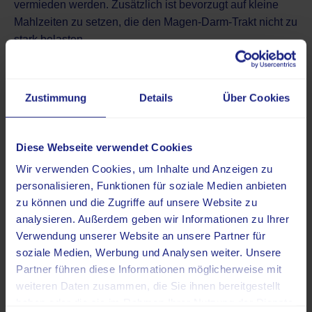
vermieden werden. Zusätzlich ist bevorzugt auf kleine
Mahlzeiten zu setzen, die den Magen-Darm-Trakt nicht zu
stark belasten.
Die Flüssigkeitszufuhr verdient besondere
Aufmerksamkeit, da Erbrechen und Durchfall zu einem
Zustimmung
Details
Über Cookies
schnellen Flüssigkeitsverlust führen können. Stilles
Wasser, milde Tees und verdünnte Säfte eignen sich
besser als kohlensäurehaltige oder säurereiche
Diese Webseite verwendet Cookies
Getränke.
Wir verwenden Cookies, um Inhalte und Anzeigen zu
personalisieren, Funktionen für soziale Medien anbieten
Ernährungstipps für Patienten in einer
zu können und die Zugriffe auf unsere Website zu
Strahlentherapie
analysieren. Außerdem geben wir Informationen zu Ihrer
Durch den höheren Energiebedarf, die Beschwerden
Verwendung unserer Website an unsere Partner für
durch den Tumor und die Nebenwirkungen der
soziale Medien, Werbung und Analysen weiter. Unsere
Behandlung erfordert der Ernährungszustand besondere
Partner führen diese Informationen möglicherweise mit
Aufmerksamkeit. Während der Therapie muss daher ein
weiteren Daten zusammen, die Sie ihnen bereitgestellt
konsequentes Gewichtsmonitoring stattfinden.
haben oder die sie im Rahmen Ihrer Nutzung der Dienste