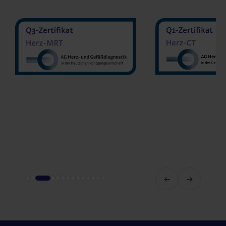
MVZ Diran
MVZ Radiologie Darmstadt
Sakher He
GmbH
Prof. Dr. Oliver Mohrs
MVZ Radnet 