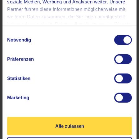
soziale Medien, Werbung und Analysen weiter. Unsere
Partner führen diese Informationen möglicherweise mit
weiteren Daten zusammen, die Sie ihnen bereitgestellt
haben oder die sie im Rahmen Ihrer Nutzung der Dienste
gesammelt haben.
Einwilligungsauswahl
Notwendig
Mehr über uns
Präferenzen
Statistiken
Unser Unternehmen LifeLink auf einen Blick
Marketing
Zahlen, Daten & Fakten
Alle zulassen
>
230