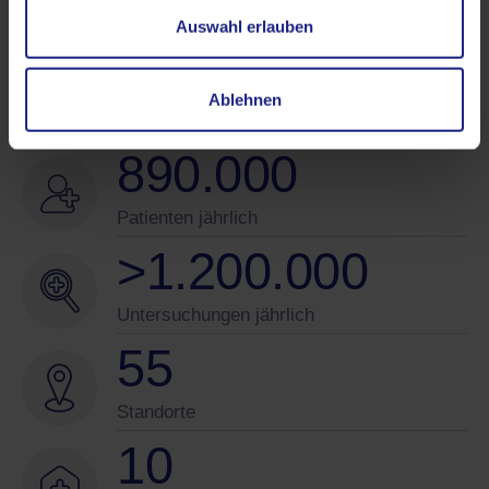
Ärzte im Netzwerk
Auswahl erlauben
>
1.700
Ablehnen
Mitarbeitende
890.000
Patienten jährlich
>
1.200.000
Untersuchungen jährlich
55
Standorte
10