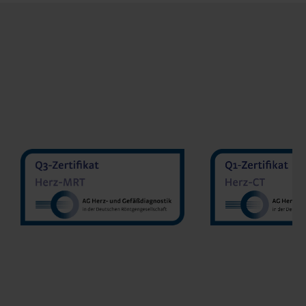
MVZ Diran
MVZ Radiologie Darmstadt
Sakher He
GmbH
Prof. Dr. Oliver Mohrs
MVZ Radnet 