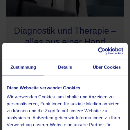
Diagnostik und Therapie –
alles aus einer Hand
Wir führen alles zusammen – Diagnostik und
Therapie aus einer Hand. Das bedeutet für Sie
Zustimmung
Details
Über Cookies
als Patienten: ein regionales Angebot für die
gesamte Diagnostik und Therapie sowie einen
schnelleren Zugang zu notwendigen
Diese Webseite verwendet Cookies
Behandlungen und maßgeschneiderter
Wir verwenden Cookies, um Inhalte und Anzeigen zu
Gesundheitsversorgung, die wirklich passt. Mit
personalisieren, Funktionen für soziale Medien anbieten
unserem integrierten Ansatz sorgen wir für eine
zu können und die Zugriffe auf unsere Website zu
fließende Verbindung zwischen Untersuchung,
analysieren. Außerdem geben wir Informationen zu Ihrer
Diagnose und Heilung, um Ihnen die
Verwendung unserer Website an unsere Partner für
bestmögliche Betreuung zu ermöglichen.