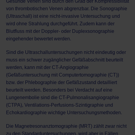
Gesunde Venen sind durch den Grad der Kompressibilität
von thrombotischen Venen abgrenzbar. Die
Sonographie
(Ultraschall)
ist eine nicht-invasive Untersuchung und
wird ohne Strahlung durchgeführt. Zudem kann der
Blutfluss mit der Doppler- oder Duplexsonographie
eingehender bewertet werden.
Sind die Ultraschalluntersuchungen nicht eindeutig oder
muss ein schwer zugänglicher Gefäßabschnitt beurteilt
werden, kann mit der CT-Angiographie
(Gefäßuntersuchung mit
Computertomographie (CT)
)
bzw. der
Phlebographie
der Gefäßzustand detailliert
beurteilt werden. Besonders bei Verdacht auf eine
Lungenembolie sind die CT-Pulmonalisangiographie
(CTPA), Ventilations-Perfusions-Szintigraphie und
Echokardiographie
wichtige Untersuchungsmethoden.
Die
Magnetresonanztomographie (MRT)
zählt zwar nicht
zu den Standarduntersuchungen, wird aber in Fällen