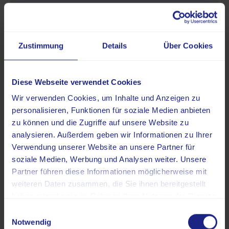
Nur ein Teil der Thrombosen verursacht
typische Symptome.
Bei TVT können Schwellung,
Zustimmung
Details
Über Cookies
Schmerzen und eine Überwärmung des
betroffenen Beines auftreten.
Bei Atemnot oder Brustschmerzen
Diese Webseite verwendet Cookies
besteht der Verdacht auf eine
Lungenembolie.
Wir verwenden Cookies, um Inhalte und Anzeigen zu
personalisieren, Funktionen für soziale Medien anbieten
zu können und die Zugriffe auf unsere Website zu
analysieren. Außerdem geben wir Informationen zu Ihrer
Verwendung unserer Website an unsere Partner für
soziale Medien, Werbung und Analysen weiter. Unsere
Die Symptome der Thrombose hängen von ihrer
Partner führen diese Informationen möglicherweise mit
Lokalisation und dem Ausmaß des Gefäßverschlusses
weiteren Daten zusammen, die Sie ihnen bereitgestellt
ab. Jedoch zeigen nicht alle thrombotischen
haben oder die sie im Rahmen Ihrer Nutzung der Dienste
Erkrankungen eindeutige Symptome. Etwa die Hälfte der
gesammelt haben.
Einwilligungsauswahl
TVT verläuft mit nur geringen oder gar keinen
Notwendig