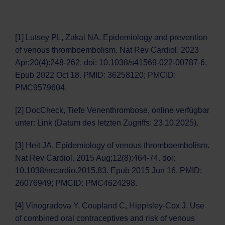
[1] Lutsey PL, Zakai NA. Epidemiology and prevention
of venous thromboembolism. Nat Rev Cardiol. 2023
Apr;20(4):248-262. doi: 10.1038/s41569-022-00787-6.
Epub 2022 Oct 18. PMID: 36258120; PMCID:
PMC9579604.
[2] DocCheck, Tiefe Venenthrombose, online verfügbar
unter:
Link
(Datum des letzten Zugriffs: 23.10.2025).
[3] Heit JA. Epidemiology of venous thromboembolism.
Nat Rev Cardiol. 2015 Aug;12(8):464-74. doi:
10.1038/nrcardio.2015.83. Epub 2015 Jun 16. PMID:
26076949; PMCID: PMC4624298.
[4] Vinogradova Y, Coupland C, Hippisley-Cox J. Use
of combined oral contraceptives and risk of venous