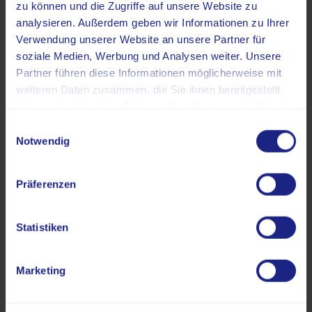
Ablauf einer Radiojodtherapie
zu können und die Zugriffe auf unsere Website zu
analysieren. Außerdem geben wir Informationen zu Ihrer
Der Radiojodtherapie geht die Diagnostik und
Verwendung unserer Website an unsere Partner für
Behandlungsplanung voraus. Bevor mit der Behandlung
soziale Medien, Werbung und Analysen weiter. Unsere
begonnen werden kann, müssen Patienten jedoch einige
Partner führen diese Informationen möglicherweise mit
wichtige Punkte beachten.
weiteren Daten zusammen, die Sie ihnen bereitgestellt
haben oder die sie im Rahmen Ihrer Nutzung der Dienste
gesammelt haben.
Einwilligungsauswahl
Notwendig
Vor der Behandlung
Präferenzen
Während der Behandlung
Statistiken
Marketing
Nach der Behandlung