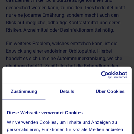
das Element in der Schilddrüse aufgenommen und
gespeichert werden kann, zu meiden. Dies bedeutet nicht
nur eine jodarme Ernährung, sondern macht auch den
Blick auf mögliche jodhaltige
Kontrastmittel und deren
Risiken
, Arzneimittel oder Desinfektionsmittel nötig.
Ein weiteres Problem, welches entstehen kann, ist die
Entwicklung einer endokrinen Orbitopathie. Hierbei
handelt es sich um eine Autoimmunerkrankung, welche
die Augen betrifft. Zusätzlich hat die Behandlung den
Nachteil, dass die Radiojodtherapie stationär
durchgeführt werden muss und Patienten nicht sofort ein
Ergebnis sehen. Es kommt erst nach einer gewissen
Zustimmung
Details
Über Cookies
Wartezeit zur Schrumpfung des Schilddrüsengewebes.
Diese Webseite verwendet Cookies
Wir verwenden Cookies, um Inhalte und Anzeigen zu
personalisieren, Funktionen für soziale Medien anbieten