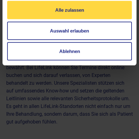
Alle zulassen
Auswahl erlauben
Holen Sie sich Ihren Termin in der
Nuklearmedizin – direkt online bei LifeLink
Ablehnen
Die Radiojodtherapie hat sich über Jahre in der
Behandlung verschiedener Schilddrüsenerkrankungen
bewährt. Bei LifeLink können Sie
Termine direkt online
buchen
und sich darauf verlassen, von Experten
behandelt zu werden. Unsere Spezialisten stützen sich
auf umfassendes Know-how und setzen die geltenden
Leitlinien sowie alle relevanten Sicherheitsprotokolle um.
Es geht in allen LifeLink-Standorten nicht einfach nur um
Ihre Behandlung, sondern darum, dass Sie sich als Patient
gut aufgehoben fühlen.