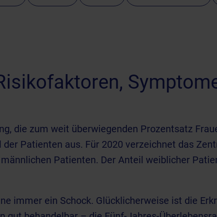
Risikofaktoren, Symptom
ung, die zum weit überwiegenden Prozentsatz Frau
l der Patienten aus. Für 2020 verzeichnet das Zen
ännlichen Patienten. Der Anteil weiblicher Patien
ene immer ein Schock. Glücklicherweise ist die Erk
 gut behandelbar – die Fünf-Jahres-Überlebensrat