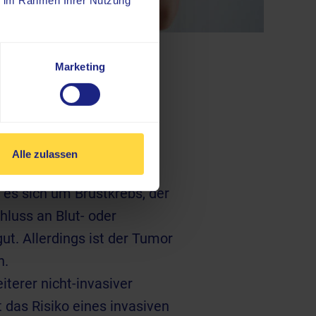
ie im Rahmen Ihrer Nutzung
Marketing
arten, die sich im Brust-
Alle zulassen
t es sich um Brustkrebs, der
luss an Blut- oder
t. Allerdings ist der Tumor
n.
eiterer nicht-invasiver
 das Risiko eines invasiven