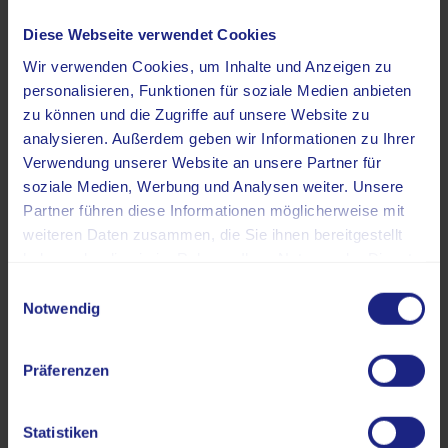
Romosozumab
Diese Webseite verwendet Cookies
Qualitätszirkel Osteoporose: Neues zur
Wir verwenden Cookies, um Inhalte und Anzeigen zu
personalisieren, Funktionen für soziale Medien anbieten
osteoanabolen Therapie
zu können und die Zugriffe auf unsere Website zu
analysieren. Außerdem geben wir Informationen zu Ihrer
Qualitätszirkel Osteoporose: Osteoporose
Verwendung unserer Website an unsere Partner für
des Mannes und der prämenopausalen
soziale Medien, Werbung und Analysen weiter. Unsere
Frau
Partner führen diese Informationen möglicherweise mit
weiteren Daten zusammen, die Sie ihnen bereitgestellt
haben oder die sie im Rahmen Ihrer Nutzung der Dienste
Alle anzeigen
gesammelt haben.
Einwilligungsauswahl
Notwendig
Präferenzen
Statistiken