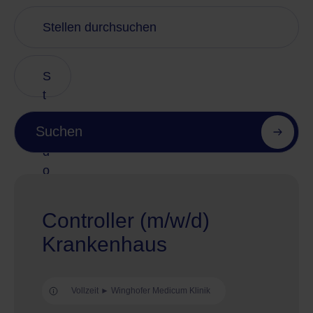
S
t
a
Suchen
n
d
o
r
t
Controller (m/w/d)
e
Krankenhaus
Vollzeit ► Winghofer Medicum Klinik