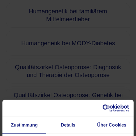
Humangenetik bei familiärem
Mittelmeerfieber
Humangenetik bei MODY-Diabetes
Qualitätszirkel Osteoporose: Diagnostik
und Therapie der Osteoporose
Qualitätszirkel Osteoporose: Genetik bei
Osteoporose
Qualitätszirkel Osteoporose: Neue Leitlinie
Zustimmung
Details
Über Cookies
bei Therapien mit Teriparatid und