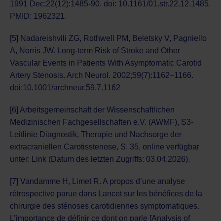
1991 Dec;22(12):1485-90. doi: 10.1161/01.str.22.12.1485.
PMID: 1962321.
[5] Nadareishvili ZG, Rothwell PM, Beletsky V, Pagniello
A, Norris JW. Long-term Risk of Stroke and Other
Vascular Events in Patients With Asymptomatic Carotid
Artery Stenosis. Arch Neurol. 2002;59(7):1162–1166.
doi:10.1001/archneur.59.7.1162
[6] Arbeitsgemeinschaft der Wissenschaftlichen
Medizinischen Fachgesellschaften e.V. (AWMF), S3-
Leitlinie Diagnostik, Therapie und Nachsorge der
extracraniellen Carotisstenose, S. 35, online verfügbar
unter:
Link
(Datum des letzten Zugriffs: 03.04.2026).
[7] Vandamme H, Limet R. A propos d’une analyse
rétrospective parue dans Lancet sur les bénéfices de la
chirurgie des sténoses carotidiennes symptomatiques.
L’importance de définir ce dont on parle [Analysis of