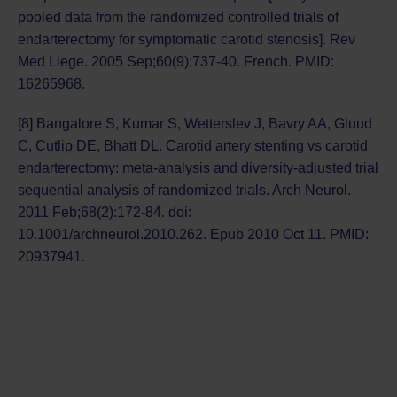
pooled data from the randomized controlled trials of
endarterectomy for symptomatic carotid stenosis]. Rev
Med Liege. 2005 Sep;60(9):737-40. French. PMID:
16265968.
[8] Bangalore S, Kumar S, Wetterslev J, Bavry AA, Gluud
C, Cutlip DE, Bhatt DL. Carotid artery stenting vs carotid
endarterectomy: meta-analysis and diversity-adjusted trial
sequential analysis of randomized trials. Arch Neurol.
2011 Feb;68(2):172-84. doi:
10.1001/archneurol.2010.262. Epub 2010 Oct 11. PMID:
20937941.