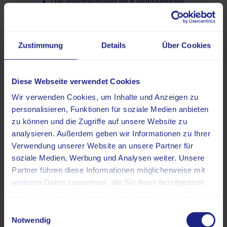
Die asymptomatische Karotisstenose
verursacht lange keine Beschwerden.
Erste Warnzeichen können
neurologische Ausfälle wie
Zustimmung
Details
Über Cookies
Taubheitsgefühle, Sprachstörungen oder
Schwindel sein.
Nach einer TIA ist das Risiko für einen
Diese Webseite verwendet Cookies
Schlaganfall deutlich erhöht.
Wir verwenden Cookies, um Inhalte und Anzeigen zu
personalisieren, Funktionen für soziale Medien anbieten
zu können und die Zugriffe auf unsere Website zu
analysieren. Außerdem geben wir Informationen zu Ihrer
Verwendung unserer Website an unsere Partner für
Viele Gefäßerkrankungen nehmen einen schleichenden
soziale Medien, Werbung und Analysen weiter. Unsere
Verlauf, der über weite Strecken keine oder kaum
Partner führen diese Informationen möglicherweise mit
Symptome verursacht. Die Karotisstenose macht dabei
weiteren Daten zusammen, die Sie ihnen bereitgestellt
keine Ausnahme. In der asymptomatischen Phase
haben oder die sie im Rahmen Ihrer Nutzung der Dienste
erkennen Betroffene das Risiko über viele Jahre nicht, da
gesammelt haben.
Einwilligungsauswahl
keine subjektiven Krankheitszeichen wahrnehmbar sind.
Notwendig