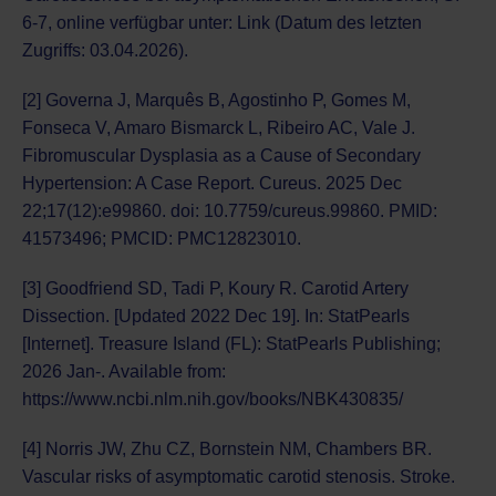
6-7, online verfügbar unter:
Link
(Datum des letzten
Zugriffs: 03.04.2026).
[2] Governa J, Marquês B, Agostinho P, Gomes M,
Fonseca V, Amaro Bismarck L, Ribeiro AC, Vale J.
Fibromuscular Dysplasia as a Cause of Secondary
Hypertension: A Case Report. Cureus. 2025 Dec
22;17(12):e99860. doi: 10.7759/cureus.99860. PMID:
41573496; PMCID: PMC12823010.
[3] Goodfriend SD, Tadi P, Koury R. Carotid Artery
Dissection. [Updated 2022 Dec 19]. In: StatPearls
[Internet]. Treasure Island (FL): StatPearls Publishing;
2026 Jan-. Available from:
https://www.ncbi.nlm.nih.gov/books/NBK430835/
[4] Norris JW, Zhu CZ, Bornstein NM, Chambers BR.
Vascular risks of asymptomatic carotid stenosis. Stroke.