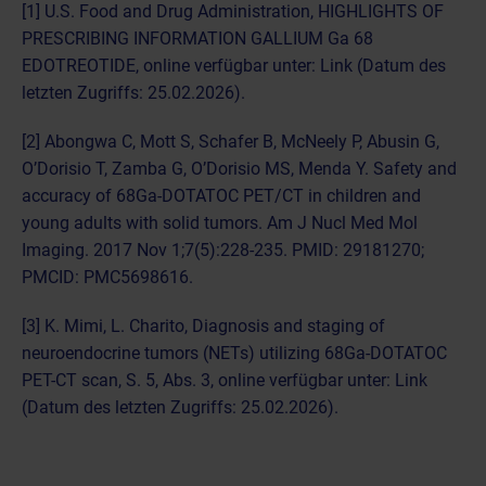
[1] U.S. Food and Drug Administration, HIGHLIGHTS OF
PRESCRIBING INFORMATION GALLIUM Ga 68
EDOTREOTIDE, online verfügbar unter:
Link
(Datum des
letzten Zugriffs: 25.02.2026).
[2] Abongwa C, Mott S, Schafer B, McNeely P, Abusin G,
O’Dorisio T, Zamba G, O’Dorisio MS, Menda Y. Safety and
accuracy of 68Ga-DOTATOC PET/CT in children and
young adults with solid tumors. Am J Nucl Med Mol
Imaging. 2017 Nov 1;7(5):228-235. PMID: 29181270;
PMCID: PMC5698616.
[3] K. Mimi, L. Charito, Diagnosis and staging of
neuroendocrine tumors (NETs) utilizing 68Ga-DOTATOC
PET-CT scan, S. 5, Abs. 3, online verfügbar unter:
Link
(Datum des letzten Zugriffs: 25.02.2026).