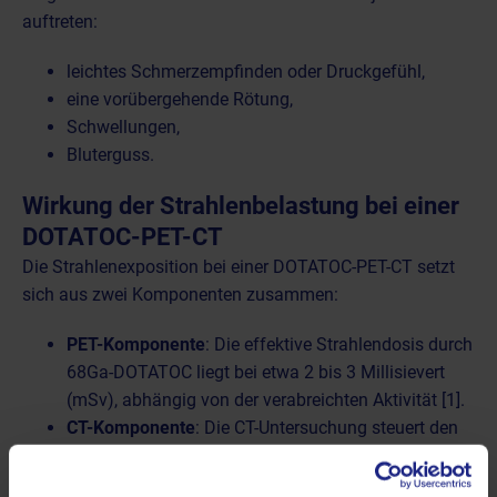
auftreten:
leichtes Schmerzempfinden oder Druckgefühl,
eine vorübergehende Rötung,
Schwellungen,
Bluterguss.
Wirkung der Strahlenbelastung bei einer
DOTATOC-PET-CT
Die Strahlenexposition bei einer DOTATOC-PET-CT setzt
sich aus zwei Komponenten zusammen:
PET-Komponente
: Die effektive Strahlendosis durch
68Ga-DOTATOC liegt bei etwa 2 bis 3 Millisievert
(mSv), abhängig von der verabreichten Aktivität [1].
CT-Komponente
: Die
CT-Untersuchung steuert den
größeren Anteil der Strahlenbelastung bei
. Diese
schwankt je nach verwendetem Protokoll und