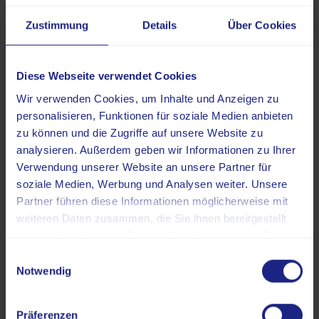
untersuchtem Körperbereich. Bei einer regulären
Zustimmung
Details
Über Cookies
Ganzkörper-CT
liegt sie regelmäßig zwischen 15
und 20 mSv. Durch moderne Low-Dose-Verfahren
und andere, gerätespezifische Reduktionsverfahren
Diese Webseite verwendet Cookies
kann diese Dosis inzwischen auf unter 10 mSv
gesenkt werden [3].
Wir verwenden Cookies, um Inhalte und Anzeigen zu
personalisieren, Funktionen für soziale Medien anbieten
Kontrastmittel-bezogene
zu können und die Zugriffe auf unsere Website zu
Nebenwirkungen der DOTATOC-PET-CT
analysieren. Außerdem geben wir Informationen zu Ihrer
Verwendung unserer Website an unsere Partner für
Für einige Fragestellungen bezüglich der CT-Komponente
soziale Medien, Werbung und Analysen weiter. Unsere
wird zusätzlich ein
jodhaltiges Kontrastmittel
verwendet.
Partner führen diese Informationen möglicherweise mit
Dabei können verschiedene Nebenwirkungen auftreten.
weiteren Daten zusammen, die Sie ihnen bereitgestellt
Möglich sind:
haben oder die sie im Rahmen Ihrer Nutzung der Dienste
gesammelt haben.
Wärmegefühl während der Injektion,
Einwilligungsauswahl
Notwendig
metallischer Geschmack im Mund,
leichte Übelkeit.
Präferenzen