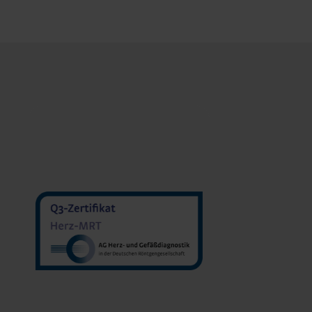
MVZ Diranu
MVZ Radiologie Darmstadt
Sakher He
GmbH
Prof. Dr. Oliver Mohrs
MVZ Radnet C