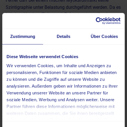
Ferner darf bei einem frischen Myokardinfarkt keine
Szintigraphie unter Belastung durchgeführt werden. Da es
bei einer Herzinsuffizienz mit Ruhesymptomatik mit
höherer Wahrscheinlichkeit zu Komplikationen kommen
kann, ist auch in diesem Fall von einer Herzszintigraphie
abzusehen.
Zustimmung
Details
Über Cookies
Nebenwirkungen
Diese Webseite verwendet Cookies
Die Szintigraphie des Herzmuskels ist als belastungs- und
Wir verwenden Cookies, um Inhalte und Anzeigen zu
nebenwirkungsarme Untersuchungen einzustufen. Nicht
personalisieren, Funktionen für soziale Medien anbieten
komplett auszuschließen sind Verletzungen der Nerven
zu können und die Zugriffe auf unsere Website zu
und Blutgefäße beim intravenösen Verabreichen der
analysieren. Außerdem geben wir Informationen zu Ihrer
Radiotracer. Hinsichtlich der – eher geringen – Strahlung
Verwendung unserer Website an unsere Partner für
sind langfristige Nebenwirkungen unwahrscheinlich,
soziale Medien, Werbung und Analysen weiter. Unsere
können aber nicht vollkommen ausgeschlossen werden.
Partner führen diese Informationen möglicherweise mit
weiteren Daten zusammen, die Sie ihnen bereitgestellt
Neben der Möglichkeit, die Belastungsuntersuchung
haben oder die sie im Rahmen Ihrer Nutzung der Dienste
mithilfe eines Fahrradergometers durchzuführen, kann in
gesammelt haben.