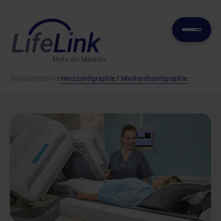
Startseite
Service
Herzszintigraphie / Myokardszintigraphie