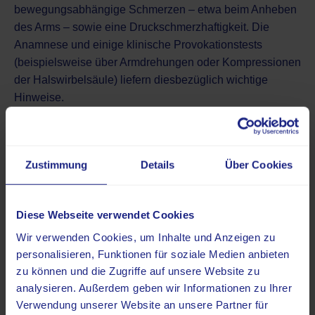
bewegungsabhängige Schmerzen – etwa beim Anheben
des Arms – sowie eine Druckschmerzhaftigkeit. Die
Anamnese und einige klinische Provokationstests
(beispielsweise über Armdrehungen oder Kompressionen
der Halswirbelsäule) liefern diesbezüglich wichtige
Hinweise.
Bildgebende Verfahren in der
Schulter-Arm-Diagnostik
Zustimmung
Details
Über Cookies
Diese Webseite verwendet Cookies
Wir verwenden Cookies, um Inhalte und Anzeigen zu
Wichtige Fakten auf einen Blick:
personalisieren, Funktionen für soziale Medien anbieten
zu können und die Zugriffe auf unsere Website zu
Gerade bei anhaltenden Schmerzen ist
analysieren. Außerdem geben wir Informationen zu Ihrer
eine bildgebende Diagnostik anzuraten.
Verwendung unserer Website an unsere Partner für
Die Magnetresonanztomographie liefert