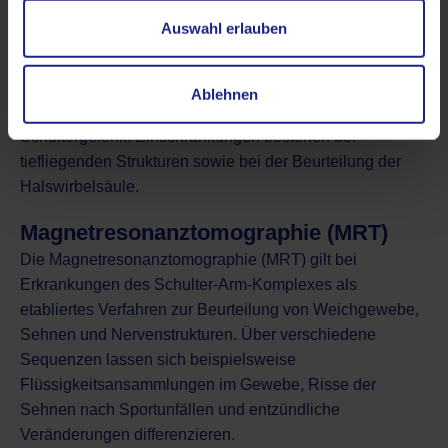
Praxis schnell verfügbar und strahlenfrei. Daher eignet
Auswahl erlauben
sich das Verfahren zur Erstbeurteilungen
oberflächennaher Pathologien wie
Sehnenveränderungen der Rotatorenmanschette,
Ablehnen
Schleimbeutelentzündungen sowie von Ergüssen im
Schultergelenk. Einschränkungen bestehen bei
tiefliegenden Strukturen sowie bei der Beurteilung der
Halswirbelsäule.
Magnetresonanztomographie (MRT)
Die
Magnetresonanztomographie (MRT)
gilt bei
Erkrankungen des Schulter-Arm-Komplexes als
etabliertes Verfahren zur Beurteilung von Weichgewebe,
Sehnen und Nervenstrukturen. Über verschiedene
Sequenzen lassen sich beispielsweise
Flüssigkeitsansammlungen im Gewebe,
Risse der
Sehnen nach Sportunfällen
und entzündliche
Veränderungen differenzieren.