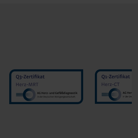
MVZ Diran
MVZ Radiologie Darmstadt
Sakher He
GmbH
Prof. Dr. Oliver Mohrs
MVZ Radnet 