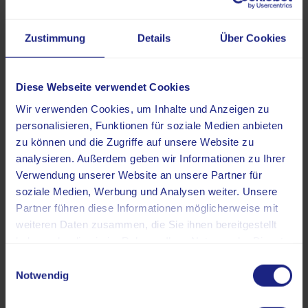
wird.
Weiterhin darf nicht vergessen werden, dass die virtuelle
Zustimmung
Details
Über Cookies
Kolonographie zwar sehr hochauflösende Bilder liefert, in
einem Punkt aber gegenüber der optischen Koloskopie
Diese Webseite verwendet Cookies
den Kürzeren zieht: Bei der Entnahme von Gewebeproben.
Eine Biopsie ist mit der Kolonographie nicht möglich.
Wir verwenden Cookies, um Inhalte und Anzeigen zu
Zudem ist die Methode für einige klinische Bilder
personalisieren, Funktionen für soziale Medien anbieten
ungeeignet. Dazu gehören:
zu können und die Zugriffe auf unsere Website zu
analysieren. Außerdem geben wir Informationen zu Ihrer
die familiäre adenomatöse Polyposis (FAP)
Verwendung unserer Website an unsere Partner für
eine Diagnose unklarer Bauchschmerzen
soziale Medien, Werbung und Analysen weiter. Unsere
die Untersuchung der Entzündungsaktivität bei
Partner führen diese Informationen möglicherweise mit
chronisch-entzündlichen Darmerkrankungen
weiteren Daten zusammen, die Sie ihnen bereitgestellt
haben oder die sie im Rahmen Ihrer Nutzung der Dienste
Kleine und/oder flache Darmpolypen sprechen außerdem
gesammelt haben.
Einwilligungsauswahl
auf die Kolonographie mit einer geringeren
Notwendig
Zuverlässigkeit an. Hierdurch können die
Schleimhauttumore übersehen werden. Diese wenige