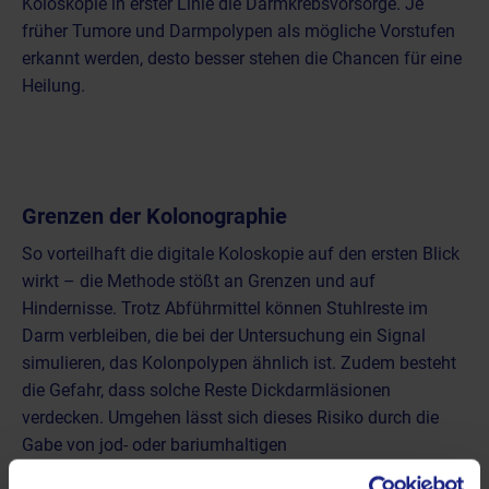
Koloskopie in erster Linie die Darmkrebsvorsorge. Je
früher Tumore und Darmpolypen als mögliche Vorstufen
erkannt werden, desto besser stehen die Chancen für eine
Heilung.
Grenzen der Kolonographie
So vorteilhaft die digitale Koloskopie auf den ersten Blick
wirkt – die Methode stößt an Grenzen und auf
Hindernisse. Trotz Abführmittel können Stuhlreste im
Darm verbleiben, die bei der Untersuchung ein Signal
simulieren, das Kolonpolypen ähnlich ist. Zudem besteht
die Gefahr, dass solche Reste Dickdarmläsionen
verdecken. Umgehen lässt sich dieses Risiko durch die
Gabe von jod- oder bariumhaltigen
Röntgenkontrastmitteln, was als Fecal tagging bezeichnet