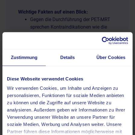
Wichtige Fakten auf einen Blick:
Gegen die Durchführung der PET-MRT
sprechen Kontraindikationen wie die
Schwangerschaft.
Eingesetzte Implantate, die nicht MRT-
tauglich sind, stehen der Durchführung
der Untersuchung entgegen.
Zustimmung
Details
Über Cookies
Bei einigen Kontraindikationen kann die
Durchführung einer PET-MRT unter
Diese Webseite verwendet Cookies
Einhaltung besonderer
Rahmenbedingungen dennoch möglich
Wir verwenden Cookies, um Inhalte und Anzeigen zu
sein.
personalisieren, Funktionen für soziale Medien anbieten
zu können und die Zugriffe auf unsere Website zu
analysieren. Außerdem geben wir Informationen zu Ihrer
Verwendung unserer Website an unsere Partner für
soziale Medien, Werbung und Analysen weiter. Unsere
Partner führen diese Informationen möglicherweise mit