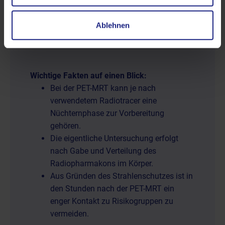
Ablauf der PET-MRT
Ablehnen
Wichtige Fakten auf einen Blick:
Bei der PET-MRT kann je nach
verwendetem Radiotracer eine
Nüchternphase zur Vorbereitung
gehören.
Die eigentliche Untersuchung erfolgt
nach Gabe und Verteilung des
Radiopharmakons im Körper.
Aus Gründen des Strahlenschutzes ist in
den Stunden nach der PET-MRT ein
enger Kontakt zu Risikogruppen zu
vermeiden.