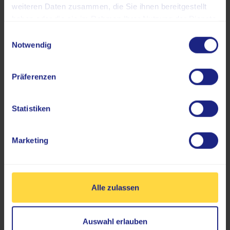
Trotz der Vorteile gibt es Umstände, die gegen die
weiteren Daten zusammen, die Sie ihnen bereitgestellt
Durchführung einer PET-MRT Untersuchung sprechen.
haben oder die sie im Rahmen Ihrer Nutzung der Dienste
Dabei kann es sich um absolute Kontraindikationen
gesammelt haben.
Einwilligungsauswahl
handeln oder solche, die für die Durchführung der
Notwendig
Untersuchung besondere Rahmenbedingungen verlangen,
um Komplikationen zu vermeiden.
Präferenzen
Statistiken
Absolute Kontraindikationen
Marketing
Durchführung nur unter
bestimmten Rahmenbedingungen
Alle zulassen
Auswahl erlauben