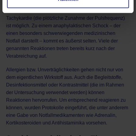
wären Atemnot oder Kreislaufreaktionen wie ein
plötzlicher Abfall des Blutdrucks. Aber auch eine
Tachykardie (die plötzliche Zunahme der Pulsfrequenz)
ist möglich. Zu einem anaphylaktischen Schock – der
einen besonders schwerwiegenden medizinischen
Notfall darstellt – kommt es äußerst selten. Viele der
genannten Reaktionen treten bereits kurz nach der
Verabreichung auf.
Allergien bzw. Unverträglichkeiten gehen nicht nur von
dem eigentlichen Wirkstoff aus. Auch die Begleitstoffe,
Desinfektionsmittel oder Kontrastmittel (die im Rahmen
der Untersuchung verwendet werden) können
Reaktionen hervorrufen. Um entsprechend reagieren zu
können, wurden Protokolle eingeführt, die unter anderem
eine Gabe von Notfallmedikamenten wie Adrenalin,
Kortikosteroiden und Antihistaminika vorsehen.