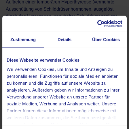
Auftreten einer temporären Hyperthyreose (vermehrte
Ausschüttung von Schilddrüsenhormonen, ausgelöst
durch das Untergehen krankhafter Schilddrüsenzellen).
Auch Schwellung und Schmerzen der Schilddrüse sowie
Entzündungen der Schleimhäute in Mund und Rachen
können auftreten.
Zustimmung
Details
Über Cookies
Bei Behandlungen des Knochenmarks kann es zu
Symptomen wie Blutarmut, Erschöpfung,
Diese Webseite verwendet Cookies
Blutungsneigung oder einer erhöhten Infektanfälligkeit
Wir verwenden Cookies, um Inhalte und Anzeigen zu
kommen. Eine sehr schwere Nebenwirkung der
personalisieren, Funktionen für soziale Medien anbieten
Behandlung mit Radiopharmaka wäre das Auftreten
zu können und die Zugriffe auf unsere Website zu
sekundärer Krebserkrankungen als Reaktion des Körpers
analysieren. Außerdem geben wir Informationen zu Ihrer
auf die Strahlentherapie. Zwar kommt es nur selten zur
Verwendung unserer Website an unsere Partner für
Entstehung eines Sekundärmalignoms, jedoch ist dies
soziale Medien, Werbung und Analysen weiter. Unsere
auch noch Jahrzehnte nach Abschluss der primären
Partner führen diese Informationen möglicherweise mit
Krebstherapie möglich.
weiteren Daten zusammen, die Sie ihnen bereitgestellt
haben oder die sie im Rahmen Ihrer Nutzung der Dienste