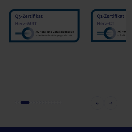
MVZ Diran
MVZ Radiologie Darmstadt
Sakher He
GmbH
Prof. Dr. Oliver Mohrs
MVZ Radnet 