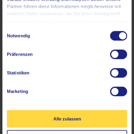
Brackwede
Partner führen diese Informationen möglicherweise mit
weiteren Daten zusammen, die Sie ihnen bereitgestellt
Die LifeLink Radiologie Bielefeld Süd in
haben oder die sie im Rahmen Ihrer Nutzung der Dienste
Brackwede (Hauptstraße 73, 33647 Bielefeld) ist
gesammelt haben.
Einwilligungsauswahl
von einer Großbaustelle betroffen, was die
Notwendig
Anreise zur Praxis erschwert. Dementsprechend
weisen wir Sie daraufhin, genügend Zeit für Ihre
Anreise einzuplanen.
Präferenzen
MEHR DAZU
Statistiken
Marketing
1
Alle zulassen