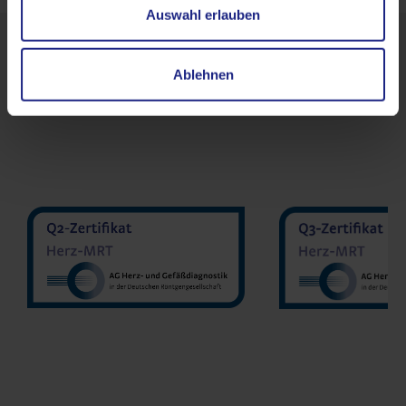
Auswahl erlauben
Ablehnen
MVZ MedDiagnost GmbH
MVZ Radiologie
Geilenkirchen
Gmb
Dr. med. Jonas Schmöe
Prof. Dr. Oli