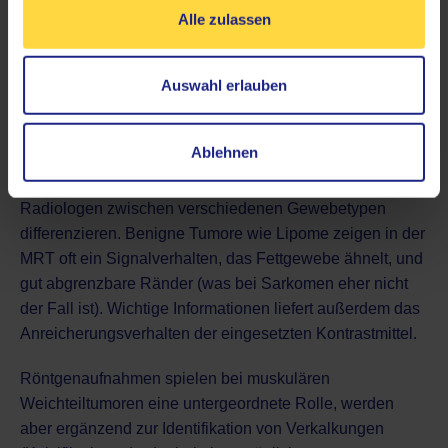
Schwangere
. Zudem wird kein
jodhaltiges Kontrastmittel
Alle zulassen
eingesetzt, was in bestimmten Situationen beim Röntgen
oder der
Computertomographie (CT)
zum Problem
Auswahl erlauben
werden kann.
Aufgrund der Möglichkeit, Fettanteile, Ödeme oder
Ablehnen
entzündliche Veränderungen in den Aufnahmen in
verschiedenen Sequenzen (T1, T2) darzustellen, können
Radiologen zwischen verschiedenen Gewebetypen
differenzieren. Benigne Tumore wie Lipome zeigen in der
MRT oft ein Signalverhalten, das Fettgewebe ähnelt, und
gut abgrenzbare Ränder (was bei Sarkomen eher nicht
der Fall ist). Wichtige Informationen liefert außerdem das
Anreicherungsverhalten der eingesetzten Kontrastmittel.
Röntgenaufnahmen
spielen bei muskulären
Weichteiltumoren eine untergeordnete Rolle, werden
aber ergänzend zur Identifikation von Verkalkungen