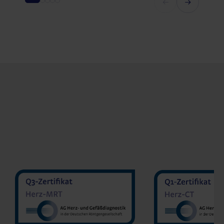
MVZ Diran
MVZ Radiologie Darmstadt
Sakher He
GmbH
Prof. Dr. Oliver Mohrs
MVZ Radnet 