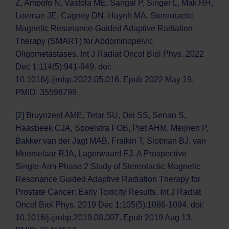
Z, Ampofo N, Vastola ME, Sangal P, Singer L, Mak RH,
Leeman JE, Cagney DN, Huynh MA. Stereotactic
Magnetic Resonance-Guided Adaptive Radiation
Therapy (SMART) for Abdominopelvic
Oligometastases. Int J Radiat Oncol Biol Phys. 2022
Dec 1;114(5):941-949. doi:
10.1016/j.ijrobp.2022.05.016. Epub 2022 May 19.
PMID: 35598799.
[2] Bruynzeel AME, Tetar SU, Oei SS, Senan S,
Haasbeek CJA, Spoelstra FOB, Piet AHM, Meijnen P,
Bakker van der Jagt MAB, Fraikin T, Slotman BJ, van
Moorselaar RJA, Lagerwaard FJ. A Prospective
Single-Arm Phase 2 Study of Stereotactic Magnetic
Resonance Guided Adaptive Radiation Therapy for
Prostate Cancer: Early Toxicity Results. Int J Radiat
Oncol Biol Phys. 2019 Dec 1;105(5):1086-1094. doi:
10.1016/j.ijrobp.2019.08.007. Epub 2019 Aug 13.