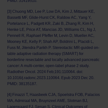
PMID: 31419510.
[3] Chuong MD, Lee P, Low DA, Kim J, Mittauer KE,
Bassetti MF, Glide-Hurst CK, Raldow AC, Yang Y,
Portelance L, Padgett KR, Zaki B, Zhang R, Kim H,
Henke LE, Price AT, Mancias JD, Williams CL, Ng J,
Pennell R, Raphael Pfeffer M, Levin D, Mueller AC,
Mooney KE, Kelly P, Shah AP, Boldrini L, Placidi L,
Fuss M, Jitendra Parikh P. Stereotactic MR-guided on-
table adaptive radiation therapy (SMART) for
borderline resectable and locally advanced pancreatic
cancer: A multi-center, open-label phase 2 study.
Radiother Oncol. 2024 Feb;191:110064. doi:
10.1016/j.radonc.2023.110064. Epub 2023 Dec 20.
PMID: 38135187.
[4] Finazzi T, Haasbeek CJA, Spoelstra FOB, Palacios
MA, Admiraal MA, Bruynzeel AME, Slotman BJ,
Lagerwaard FJ, Senan S. Clinical Outcomes of