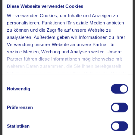
diesbezüglich neue Behandlungsansätze und zeigt in
Diese Webseite verwendet Cookies
Studien, dass hohe Einzeldosen verabreicht werden
Wir verwenden Cookies, um Inhalte und Anzeigen zu
können – trotz der unmittelbaren Nähe zu kritischen
personalisieren, Funktionen für soziale Medien anbieten
Strukturen wie den Bronchien oder großen Gefäßen.
zu können und die Zugriffe auf unsere Website zu
Hinsichtlich der Langzeitwirkung im Rahmen der Fünf-
analysieren. Außerdem geben wir Informationen zu Ihrer
oder Zehn-Jahres-Überlebensrate sind jedoch noch
Verwendung unserer Website an unsere Partner für
weitere Beobachtungen erforderlich [4].
soziale Medien, Werbung und Analysen weiter. Unsere
Partner führen diese Informationen möglicherweise mit
weiteren Daten zusammen, die Sie ihnen bereitgestellt
Vorteile gegenüber der
haben oder die sie im Rahmen Ihrer Nutzung der Dienste
konventionellen Strahlentherapie
gesammelt haben.
Einwilligungsauswahl
Notwendig
Präferenzen
Wichtige Fakten auf einen Blick:
Statistiken
Die Bildführung lässt Veränderungen
zwischen den einzelnen