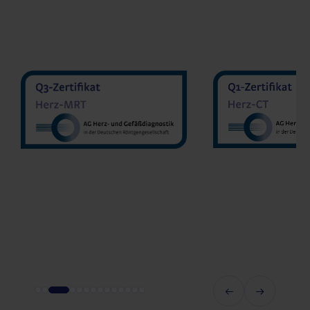
MVZ Diran
MVZ Radiologie Darmstadt
Sakher He
GmbH
Prof. Dr. Oliver Mohrs
MVZ Radnet 