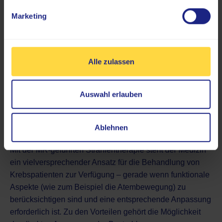
Behandlungssitzungen erkennen.
Marketing
Die Ergebnisse der MR-Bildführung
erlauben direkte Reaktionen auf
Organverschiebungen.
Funktionelle Sequenzen können in die
Alle zulassen
Bildgebung eingebunden werden.
Auswahl erlauben
Ablehnen
Mit der MR-geführten Strahlentherapie steht der Medizin
ein vielversprechender Ansatz für die Behandlung von
Krebspatienten zur Verfügung – gerade wenn funktionale
Aspekte (wie zum Beispiel die Atembewegung) zu
berücksichtigen sind und eine entsprechende Anpassung
erforderlich ist. Zu den Vorteilen gehört die Möglichkeit