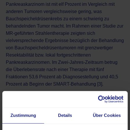
Pankreaskarzinom ist mit elf Prozent im Vergleich mit
anderen Tumoren vergleichsweise gering, was
Bauchspeicheldrüsenkrebs
zu einem schwierig zu
behandelnden Tumor macht. Im Rahmen einer Studie zur
MR-geführten Strahlentherapie zeigten sich
vielversprechende Ergebnisse bezüglich der Behandlung
von Bauchspeicheldrüsentumoren mit grenzwertiger
Resektabilität bzw. lokal fortgeschrittenen
Pankreaskarzinomen. Im Zwei-Jahres-Zeitraum betrug
die Überlebensrate nach einer Therapie mit fünf
Fraktionen 53,6 Prozent ab Diagnosestellung und 40,5
Prozent ab Beginn der SMART-Behandlung [3].
Behandlung von Lungentumoren
Lungenkrebs
stellt aufgrund der Atembewegungen und
seiner Lage sowie wegen gemeinsam auftretender
Zustimmung
Details
Über Cookies
Erkrankungen eine mitunter herausfordernde Diagnose
dar. Die MR-geführte Strahlentherapie ermöglicht