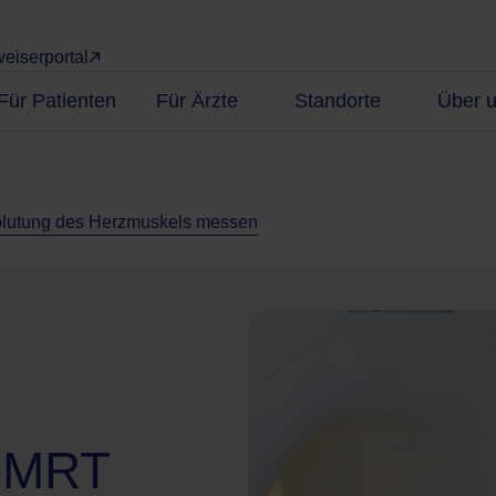
eiserportal
Für Patienten
Für Ärzte
Standorte
Über 
blutung des Herzmuskels messen
s-MRT