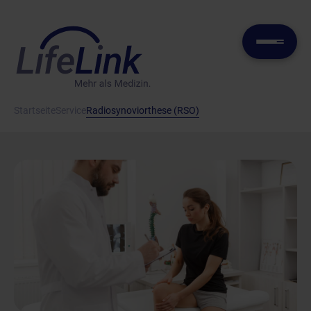
Startseite
Service
Radiosynoviorthese (RSO)