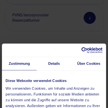
PVNS/tenosynovialer
Riesenzelltumor
Nebenwirkungen, Komplikationen und
Kontraindikationen
Zustimmung
Details
Über Cookies
Für die Radiosynoviorthese gibt es einige absolute und
relative Kontraindikationen. Nicht durchgeführt wird die
Diese Webseite verwendet Cookies
Behandlung bei Schwangerschaft oder innerhalb der
Wir verwenden Cookies, um Inhalte und Anzeigen zu
Stillzeit. Ein weiteres Ausschlusskriterium ist das
personalisieren, Funktionen für soziale Medien anbieten
Vorliegen von bakteriellen Gelenkinfektionen oder bei
zu können und die Zugriffe auf unsere Website zu
infektiösen Hauterkrankungen im Bereich der
analysieren. Außerdem geben wir Informationen zu Ihrer
Einstichstelle. Sollte eine Einblutung in das Gelenk vor der