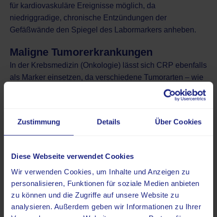
für kardiovaskuläre Ereignisse möglich, da
niedriggradige, chronische Entzündungen der
Gefäßwände den Spiegel des Labormarkers anheben.
Maligne Tumorerkrankungen
In der
Krebsmedizin (Onkologie)
lässt sich CRP ebenfalls
als Marker einsetzen, da verschiedene Tumorarten – wie
Leberkrebs
oder
Lymphome
– lokale und systemische
Entzündungsreaktionen auslösen und eine Erhöhung des
CRP-Spiegels nach sich ziehen. Besonders relevant
Zustimmung
Details
Über Cookies
kann ein im Verlauf stagnierender hoher Wert sein, wenn
Symptome wie
Diese Webseite verwendet Cookies
ungewollter Gewichtsverlust,
Wir verwenden Cookies, um Inhalte und Anzeigen zu
Fieber oder
personalisieren, Funktionen für soziale Medien anbieten
Nachtschweiß
zu können und die Zugriffe auf unsere Website zu
hinzukommen.
analysieren. Außerdem geben wir Informationen zu Ihrer