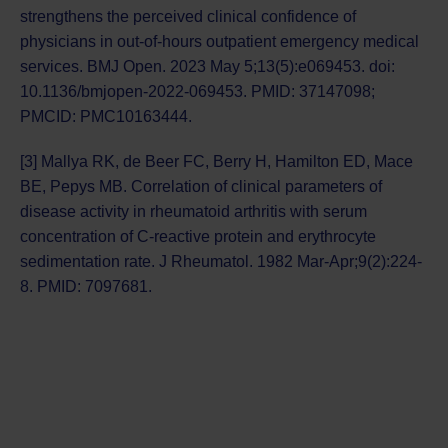
strengthens the perceived clinical confidence of
physicians in out-of-hours outpatient emergency medical
services. BMJ Open. 2023 May 5;13(5):e069453. doi:
10.1136/bmjopen-2022-069453. PMID: 37147098;
PMCID: PMC10163444.
[3] Mallya RK, de Beer FC, Berry H, Hamilton ED, Mace
BE, Pepys MB. Correlation of clinical parameters of
disease activity in rheumatoid arthritis with serum
concentration of C-reactive protein and erythrocyte
sedimentation rate. J Rheumatol. 1982 Mar-Apr;9(2):224-
8. PMID: 7097681.