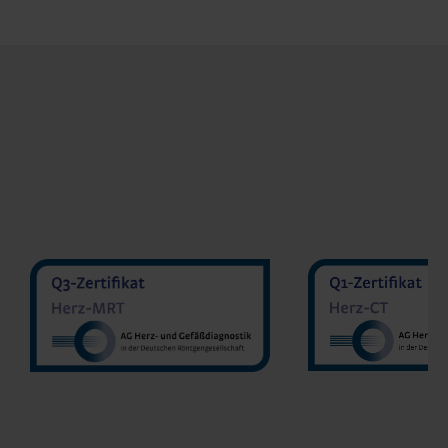
MVZ Diran
MVZ Radiologie Darmstadt
Sakher He
GmbH
Prof. Dr. Oliver Mohrs
MVZ Radnet 