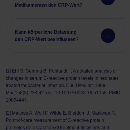
Medikamenten den CRP-Wert?
Kann körperliche Belastung
den CRP-Wert beeinflussen?
[1] Ehl S, Gehring B, Pohlandt F. A detailed analysis of
changes in serum C-reactive protein levels in neonates
treated for bacterial infection. Eur J Pediatr. 1999
Mar;158(3):238-42. doi: 10.1007/s004310051058. PMID:
10094447.
[2] Matthes A, Wolf F, Wilde E, Bleidorn J, Markwart R.
Point-of-care measurement of C-reactive protein
promotes de-escalation of treatment decisions and