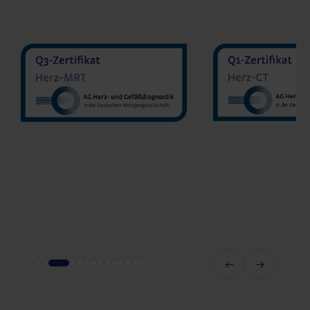
MVZ Diranu
MVZ Radiologie Darmstadt
Sakher He
GmbH
Prof. Dr. Oliver Mohrs
MVZ Radnet C