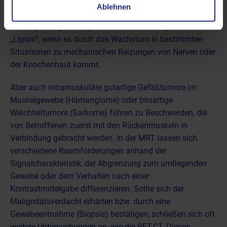
auch durch
gutartige oder bösartige Weichteiltumore
Ablehnen
ausgelöst werden. Probleme entstehen beispielsweise bei
einem gutartigen Fettgewebstumor, dem sogenannten
„Lipom“, wenn es durch das Wachstum in bestimmten
Situationen zu mechanischen Reizungen von Nerven oder
der Knochenhaut kommt.
Aber auch intramuskuläre gutartige Gefäßtumore im
Muskelgewebe (Hämangiome) oder bösartige
Weichteiltumore (Sarkome) führen zu Beschwerden, die
von Betroffenen zuerst mit den Rückenmuskeln in
Verbindung gebracht werden. In der MRT lassen sich
verschiedene Raumforderungen anhand der
Signalcharakteristik, der Abgrenzung zum umliegenden
Gewebe oder dem Verhalten nach einer
Kontrastmittelgabe
differenzieren. Sollte sich der
Malignitätsverdacht erhärten bzw. durch eine
Gewebeentnahme (Biopsie) bestätigen, schließen sich oft
weitere Untersuchungen an, wie die
PET-CT
. Dieses