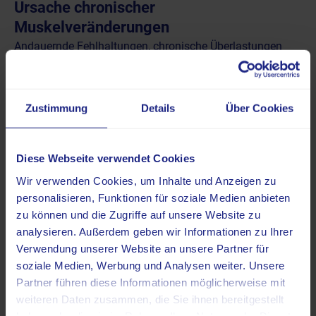
Ursache chronischer
Muskelveränderungen
Andauernde Fehlhaltungen, chronische Überlastungen
und muskuläre Ungleichgewichte zwischen
antagonistischen Muskelgruppen kommen ebenfalls als
Ursachen chronischer Rückenbeschwerden in Betracht.
Zustimmung
Details
Über Cookies
Durch einseitige Belastungsmuster – wie das lange
Sitzen in einer ungünstigen Position – werden bestimmte
Muskelgruppen dauerhaft überbeansprucht, während es
Diese Webseite verwendet Cookies
zur Schwächung der Gegenspieler kommt.
Wir verwenden Cookies, um Inhalte und Anzeigen zu
personalisieren, Funktionen für soziale Medien anbieten
Mit der MRT sind verschiedene strukturelle
zu können und die Zugriffe auf unsere Website zu
Veränderungen zu erkennen, zu denen unter anderem
analysieren. Außerdem geben wir Informationen zu Ihrer
Verwendung unserer Website an unsere Partner für
Asymmetrien der Muskelquerschnitte,
soziale Medien, Werbung und Analysen weiter. Unsere
knöcherne Anbauten an den Wirbelkörpern
Partner führen diese Informationen möglicherweise mit
(Spondylophyten, entstehen als Reaktion der
weiteren Daten zusammen, die Sie ihnen bereitgestellt
Wirbelkörper auf die Fehlbelastungen),
haben oder die sie im Rahmen Ihrer Nutzung der Dienste