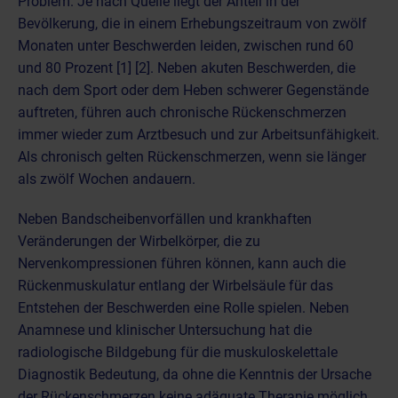
Problem. Je nach Quelle liegt der Anteil in der
Bevölkerung, die in einem Erhebungszeitraum von zwölf
Monaten unter Beschwerden leiden, zwischen rund 60
und 80 Prozent [1] [2]. Neben akuten Beschwerden, die
nach dem Sport oder dem Heben schwerer Gegenstände
auftreten, führen auch chronische Rückenschmerzen
immer wieder zum Arztbesuch und zur Arbeitsunfähigkeit.
Als chronisch gelten Rückenschmerzen, wenn sie länger
als zwölf Wochen andauern.
Neben
Bandscheibenvorfällen
und
krankhaften
Veränderungen der Wirbelkörper
, die zu
Nervenkompressionen führen können, kann auch die
Rückenmuskulatur entlang der Wirbelsäule für das
Entstehen der Beschwerden eine Rolle spielen. Neben
Anamnese und klinischer Untersuchung hat die
radiologische Bildgebung
für die
muskuloskelettale
Diagnostik
Bedeutung, da ohne die Kenntnis der Ursache
der Rückenschmerzen keine adäquate Therapie möglich