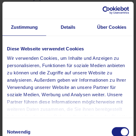
hohem Fieber von über 38,5°C, begleitet von starkem
Krankheitsgefühl und Schüttelfrost. Handelt es sich um
eine alveoläre Lungenentzündung, ist der Husten in der
Zustimmung
Details
Über Cookies
Regel produktiv, das bedeutet, das Sekret ist sichtbar
eingefärbt. Teilweise können im Sekret außerdem blutige
Auflagerungen zu erkennen sein. Durch die
Diese Webseite verwendet Cookies
Entzündungsreaktionen entwickelt sich Atemnot, die zu
Wir verwenden Cookies, um Inhalte und Anzeigen zu
einer erhöhten Atemfrequenz führen kann. In der Brust
personalisieren, Funktionen für soziale Medien anbieten
können beim Einatmen außerdem Schmerzen
zu können und die Zugriffe auf unsere Website zu
wahrgenommen werden.
analysieren. Außerdem geben wir Informationen zu Ihrer
Atypische Pneumonie
Verwendung unserer Website an unsere Partner für
soziale Medien, Werbung und Analysen weiter. Unsere
Eine atypische Pneumonie weicht von den
Partner führen diese Informationen möglicherweise mit
beschriebenen Symptomen deutlich ab. Es handelt sich
weiteren Daten zusammen, die Sie ihnen bereitgestellt
um eine Erkrankung, die sich als milder darstellt, mit
haben oder die sie im Rahmen Ihrer Nutzung der Dienste
Symptomen wie:
gesammelt haben.
Einwilligungsauswahl
Notwendig
leichtem bis mäßigen Fieber;