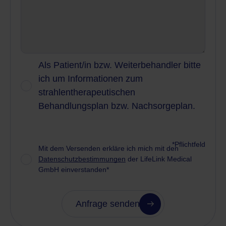
Als Patient/in bzw.
Als Patient/in bzw. Weiterbehandler bitte
Weiterbehandler bitte
ich um Informationen zum
ich um Informationen
strahlentherapeutischen
zum
Behandlungsplan bzw. Nachsorgeplan.
strahlentherapeutischen
Behandlungsplan bzw.
Nachsorgeplan.
*Pflichtfeld
Datenschutz
(erforderlich)
Mit dem Versenden erkläre ich mich mit den
Datenschutzbestimmungen
der LifeLink Medical
GmbH einverstanden*
Anfrage senden