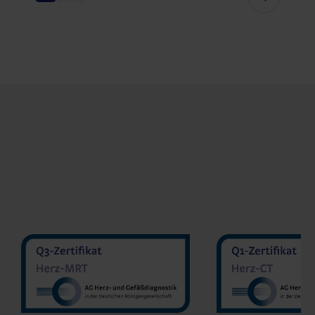
MVZ Diran
MVZ Radiologie Darmstadt
Sakher He
GmbH
Prof. Dr. Oliver Mohrs
MVZ Radnet 