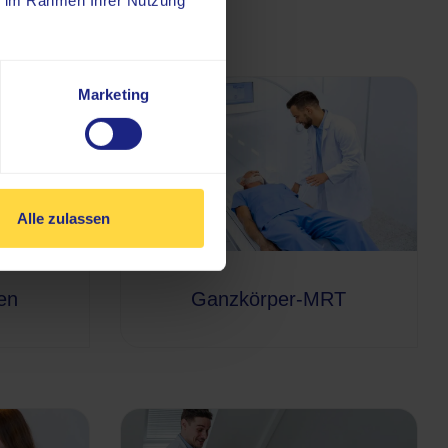
ie im Rahmen Ihrer Nutzung
Marketing
Alle zulassen
en
Ganzkörper-MRT