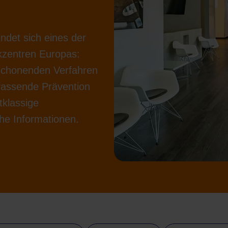
ndet sich eines der
ikzentren Europas:
 schonenden Verfahren
fassende Prävention
tklassige
he Informationen.