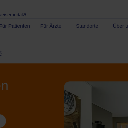
eiserportal
Für Patienten
Für Ärzte
Standorte
Über 
t
en