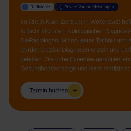
Radiologie
Private Vorsorgeleistungen
Im Rhein-Main-Zentrum in Weiterstadt befi
fortschrittlichsten radiologischen Diagnost
DieRadiologen. Mit neuester Technik und
werden präzise Diagnosen erstellt und um
geboten. Die hohe Expertise garantiert ers
Gesundheitsvorsorge und klare medizinisc
Termin buchen