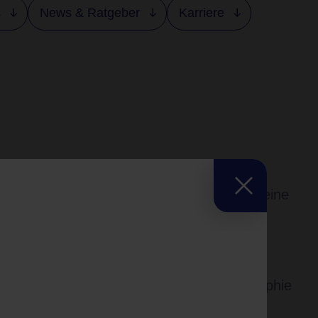
s
News & Ratgeber
Karriere
tet die LifeLink-Radiologie Gütersloh Süd eine
adiologischen Untersuchungen und
ces der modernen Einrichtung umfassen
itale Mammographie, Mammographie-
anztomographie (MRT),
Computertomographie
merztherapie und Röntgentherapie (OVT).