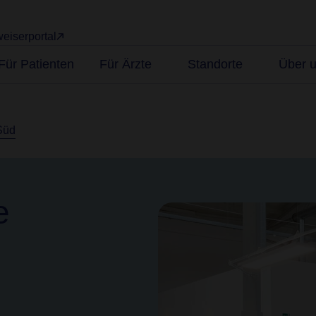
eiserportal
Für Patienten
Für Ärzte
Standorte
Über 
Süd
e