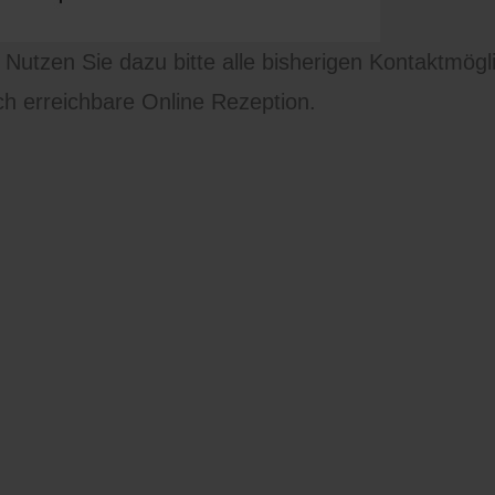
Jedes Verfahren dient da
Behandlungen zu ermöglic
. Nutzen Sie dazu bitte alle bisherigen Kontaktmögl
höchste Qualität und ein
ch erreichbare Online Rezeption.
medizinischen Fragestell