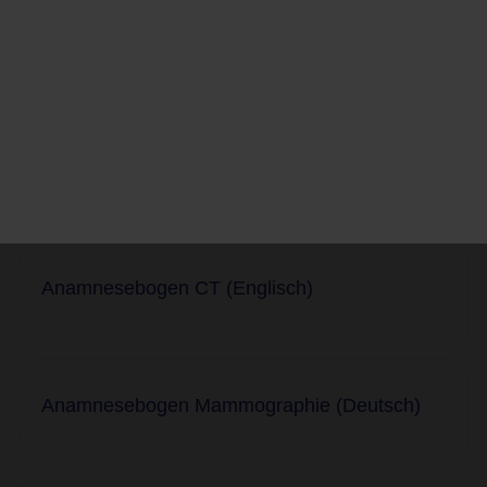
Vor der Untersuchung
Nützliche Links
Anamnesebogen CT (Englisch)
Anamnesebogen Mammographie (Deutsch)