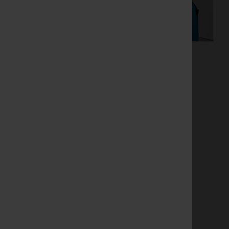
Röntgentherapie /
ie mit CT
Orthovolttherapie
wnloads