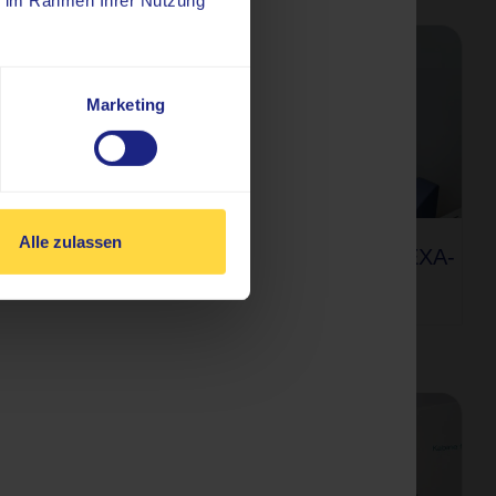
ie im Rahmen Ihrer Nutzung
Marketing
Alle zulassen
Knochendichtemessung DEXA-
en
Scan