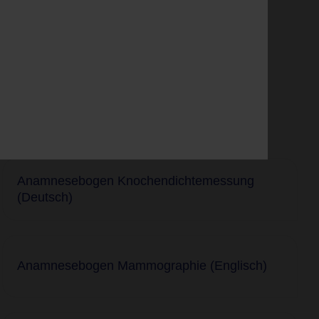
Anamnesebogen Knochendichtemessung
(Deutsch)
Anamnesebogen Mammographie (Englisch)