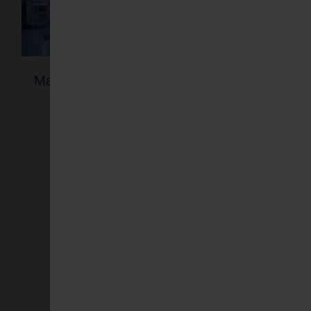
Magnetresonanztomographie
Mammo
(MRT)
Wichti