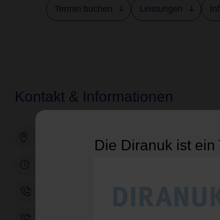
Termin buchen
Leistungen
In
Kontakt & Informationen
Eichenallee 90, 33332 Gütersloh
Die Diranuk ist ein
Praxiszeiten
Rufen Sie uns an (Gesetzlich versichert)
Rufen Sie uns an (Privat versichert)