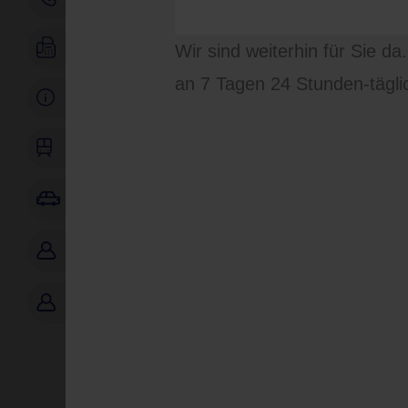
Fax: 0521/96453-3140
Wir sind weiterhin für Sie da
an 7 Tagen 24 Stunden-tägli
Parken
Anfahrt
Route berechnen
Patientenportal
Zuweiserportal