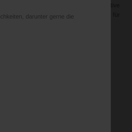
zu, präzise Diagnosen zu stellen und effektive
hen. Die fachkundigen Mitarbeiter sorgen für
ichkeiten, darunter gerne die
e persönliche Betreuung, um bei jeder
ung die besten Ergebnisse zu erzielen.