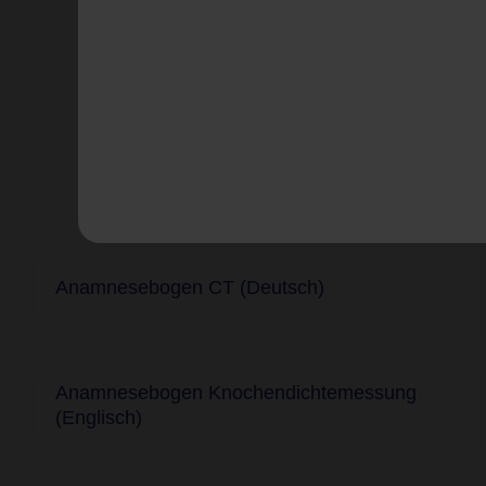
Anamnesebogen CT (Deutsch)
Anamnesebogen Knochendichtemessung
(Englisch)