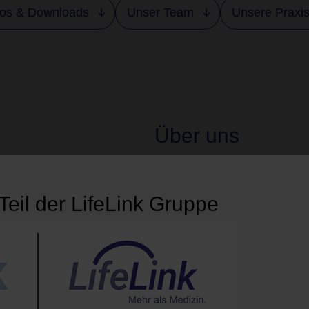
fos & Downloads
Unser Team
Unsere Praxi
Über uns
An der Eichenallee 90 bie
 Teil der LifeLink Gruppe
umfassende Palette an r
Behandlungen. Die Servi
Röntgendiagnostik, dig
Screening,
Magnetreson
(CT), CT-gesteuerte Sch