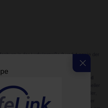
fenburg in der Ludwigstraße 2 und 4 sowie der
it einem erfahrenen Fachärzteteam eine
ppe
 in Nuklearmedizin, Endokrinologie,
ogie, Hämostaseologie, Osteoporose und
chwerpunkt liegt auf der Abklärung hormoneller
krankungen, osteologischer Krankheitsbilder,
dizin sowie internistisch-humangenetischer