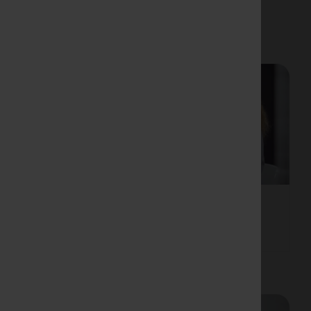
raphie
Lungenszintigraphie