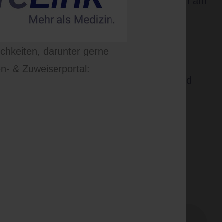
 der Diagnostik von Durchblutungsstörungen am
rative Ausstattung ermöglicht präzise
wir durch die enge interdisziplinäre
lb des MVZ und die räumliche Nähe zu
ichkeiten, darunter gerne
ne optimale Abklärung gewährleisten.
n- & Zuweiserportal:
s dabei stets eine freundliche Betreuung und
lichkeit.