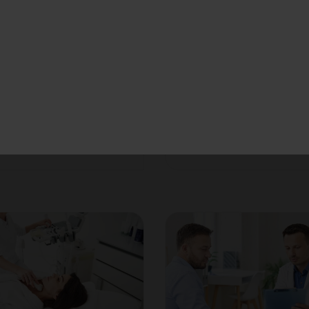
nierenszintigraphie
Nebenschilddrüsenszin