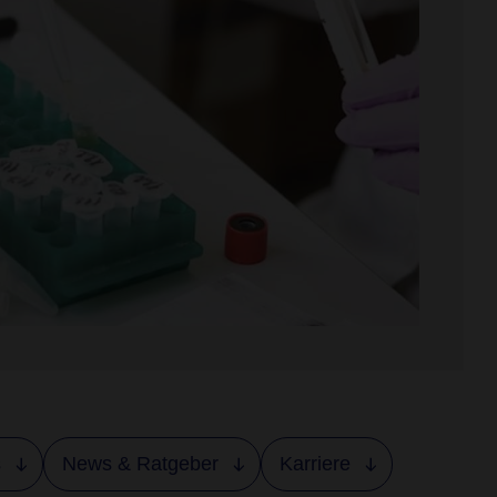
s
News & Ratgeber
Karriere