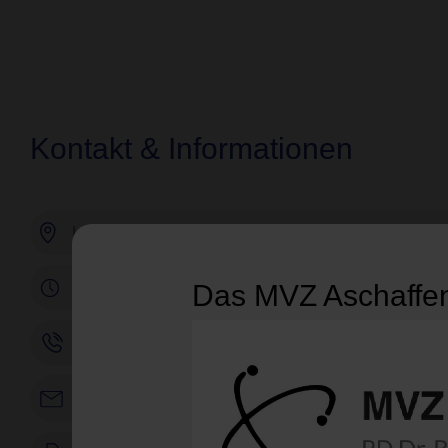
Kontakt & Informationen
Ludwigstr. 2 + 4 bzw. Elisenstr. 32, 63739 Aschaffenb
Praxiszeiten
Das MVZ Aschaffenb
Rufen Sie uns an
Kontaktformular