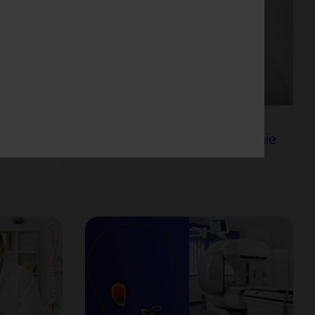
tigraphie
Nierenfunktionsszintigraphie