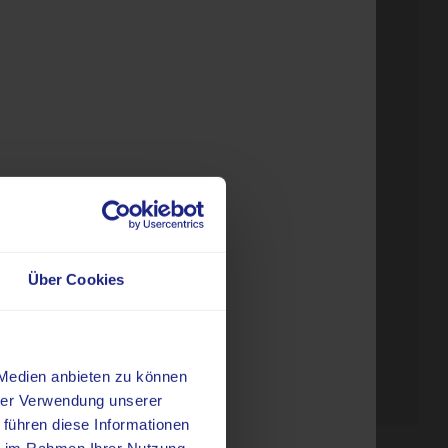
n im MVZ
 das klinische Leistungsspektrum unseres
htungen Angiologie, Endokrinologie,
logie und Rheumatologie hilft sehr bei
e. Unser humangenetisches
Über Cookies
liedert.
 Medien anbieten zu können
hrer Verwendung unserer
 führen diese Informationen