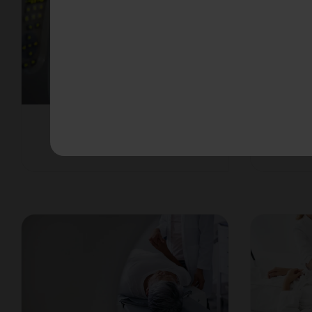
Lymphszintigraphie
Neben