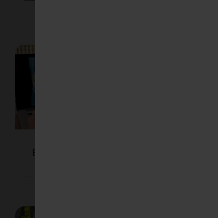
He
Entzündungsszintigraphie
Myo