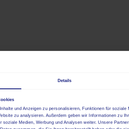
Humangenetische Analyse
Aschaffenburg
umangenetik
ie Einbindung der humangenetischen Diagnostik in
edizinischen Versorgungszentrums mit den Fachric
umangenetik, Labormedizin, Nuklearmedizin, Osteo
er Entscheidung für die jeweils optimale Therapi
Details
eistungsspektrum ist nach klinischen Bereichen geg
Cookies
Mehr dazu
Anforderungsschein
nhalte und Anzeigen zu personalisieren, Funktionen für soziale
Website zu analysieren. Außerdem geben wir Informationen zu I
r soziale Medien, Werbung und Analysen weiter. Unsere Partner