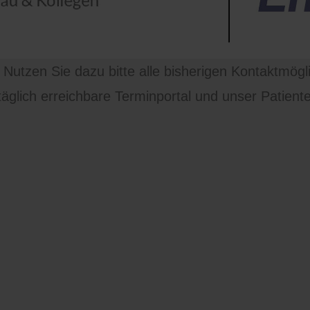
Themen – einschließlich
Herzen. Die moderne appa
Untersuchungen, während 
Zusammenarbeit innerha
. Nutzen Sie dazu bitte alle bisherigen Kontaktmögl
zahlreichen Zuweisern ei
glich erreichbare Terminportal und unser Patiente
Besonders wichtig ist un
ein hohes Maß an Mensch