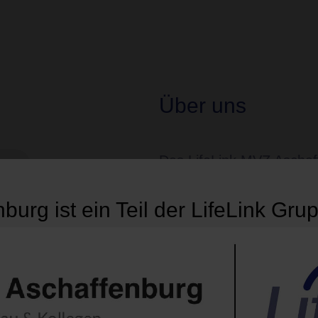
Über uns
Das LifeLink MVZ Aschaf
urg
Elisenstraße 32 bietet m
urg ist ein Teil der LifeLink Gru
umfassende Versorgung
Rheumatologie, Angiol
Humangenetik
. Unser S
und rheumatologischer Er
Gefäß- und Gerinnungsme