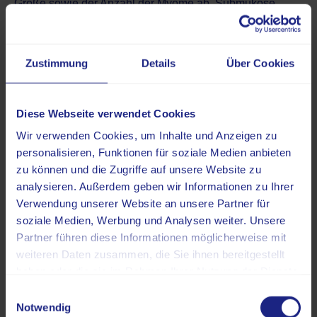
Größe sowie der Anzahl der Myome ab. Submuköse
Myome werden häufiger symptomatisch, während
subseröse Myome in der Regel erst bei deutlicher
Ausdehnung klinisch in Erscheinung treten.
Zustimmung
Details
Über Cookies
Blutungsstörungen
Ein häufiges Beschwerdebild symptomatischer Myome ist
Diese Webseite verwendet Cookies
eine veränderte Menstruationsblutung. Dabei kann die
Wir verwenden Cookies, um Inhalte und Anzeigen zu
Regelblutung übermäßig stark ausfallen, länger als
personalisieren, Funktionen für soziale Medien anbieten
sieben Tage anhalten oder als Zwischenblutung
zu können und die Zugriffe auf unsere Website zu
außerhalb des regulären Zyklus auftreten. Insbesondere
analysieren. Außerdem geben wir Informationen zu Ihrer
bei intramuralen und submukösen Myomen zeigen sich
Verwendung unserer Website an unsere Partner für
diese Blutungsstörungen, da die Vergrößerung der
soziale Medien, Werbung und Analysen weiter. Unsere
Gebärmutterhöhle die Kontraktilität beeinträchtigt und den
Partner führen diese Informationen möglicherweise mit
Blutabfluss erschwert. Ziehen die Zyklusveränderungen
weiteren Daten zusammen, die Sie ihnen bereitgestellt
eine Eisenmangelanämie (Blutarmut durch Mangel an
haben oder die sie im Rahmen Ihrer Nutzung der Dienste
Eisen) nach sich, kann es zu Erschöpfung, einer
gesammelt haben.
Einwilligungsauswahl
verminderten Leistungsfähigkeit und Blässe kommen.
Notwendig