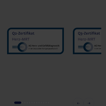
MVZ MedDiagnost GmbH
MVZ Radiologie
Geilenkirchen
Gmb
Dr. med. Jonas Schmöe
Prof. Dr. Oli