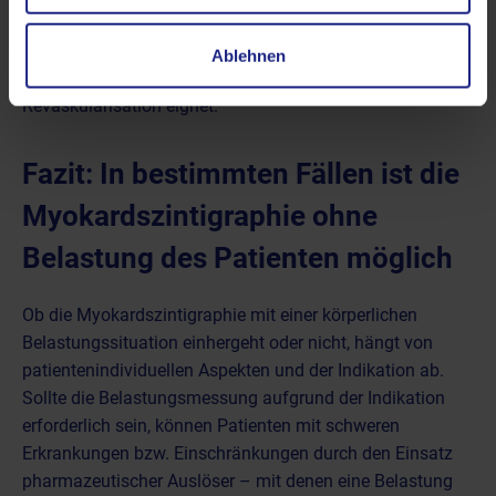
auf Basis von Thallium oder Technetium-99m reichern
sich in dem hibernierenden Myokard an, weshalb sich die
Ablehnen
Ruhediagnostik in diesem Kontext für die Planung einer
Revaskularisation eignet.
Fazit: In bestimmten Fällen ist die
Myokardszintigraphie ohne
Belastung des Patienten möglich
Ob die Myokardszintigraphie mit einer körperlichen
Belastungssituation einhergeht oder nicht, hängt von
patientenindividuellen Aspekten und der Indikation ab.
Sollte die Belastungsmessung aufgrund der Indikation
erforderlich sein, können Patienten mit schweren
Erkrankungen bzw. Einschränkungen durch den Einsatz
pharmazeutischer Auslöser – mit denen eine Belastung