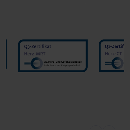
MVZ Diranu
MVZ Radiologie Darmstadt
Sakher He
GmbH
Prof. Dr. Oliver Mohrs
MVZ Radnet C