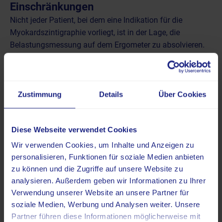
Einschränkungen
Nicht jeder Patient, bei dem eine Indikation für die
Myokardszintigraphie vorliegt, ist in der Lage, die
Belastungsmessung auf dem Ergometer zu absolvieren.
Problematisch ist dies unter anderem, wenn ausgeprägte
orthopädische Erkrankungen, die
periphere arterielle
Verschlusskrankheit (pAVK)
oder eine schwere
chronisch-
Zustimmung
Details
Über Cookies
obstruktive Lungenerkrankung (COPD)
vorliegt. Daher
wird die Belastungssituation in solchen Fällen
pharmakologisch – also medikamentös – ausgelöst.
Diese Webseite verwendet Cookies
Dabei kommen Wirkstoffe wie Adenosin, Regadenoson
Wir verwenden Cookies, um Inhalte und Anzeigen zu
oder Dipyridamol intravenös zum Einsatz. Diese wirken
personalisieren, Funktionen für soziale Medien anbieten
gefäßerweiternd und rufen einen Zustand hervor, der mit
zu können und die Zugriffe auf unsere Website zu
einer körperlichen Belastung vergleichbar ist. Auf diese
analysieren. Außerdem geben wir Informationen zu Ihrer
Weise lassen sich verengte Gefäßabschnitte identifizieren,
Verwendung unserer Website an unsere Partner für
ohne dass eine durch physische Aktivität bedingte
soziale Medien, Werbung und Analysen weiter. Unsere
Belastung des Patienten erforderlich ist.
Partner führen diese Informationen möglicherweise mit