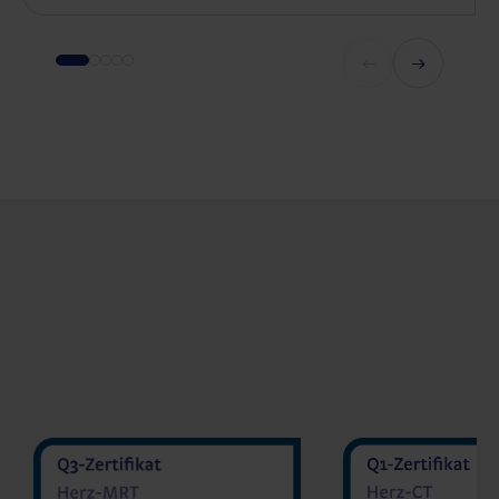
MVZ Diran
MVZ Radiologie Darmstadt
Sakher He