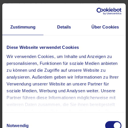
Episode im Aufzeichnungszeitraum. Alternativ kann ein
Event-Recorder zum Einsatz kommen.
Generell wird zunächst im Rahmen einer Risikoanalyse
Zustimmung
Details
Über Cookies
beurteilt, inwiefern eine kardiale Synkope vorliegen kann.
Bei unauffälligem Risikoprofil ist ein Langzeit-EKG oft
nicht notwendig und insbesondere Niedrigrisiko-
Diese Webseite verwendet Cookies
Patienten benötigen keine weiterführende Akutdiagnostik.
Wir verwenden Cookies, um Inhalte und Anzeigen zu
personalisieren, Funktionen für soziale Medien anbieten
Kryptogener Schlaganfall und Verdacht
zu können und die Zugriffe auf unsere Website zu
auf embolisches Geschehen
analysieren. Außerdem geben wir Informationen zu Ihrer
Nach einem
Schlaganfall
oder einer vorübergehenden
Verwendung unserer Website an unsere Partner für
Durchblutungsstörung im Gehirn (transitorische
soziale Medien, Werbung und Analysen weiter. Unsere
ischämische Attacke, TIA) ohne erkennbare Ursache
Partner führen diese Informationen möglicherweise mit
gehört die Suche nach einem bislang nicht bekannten
weiteren Daten zusammen, die Sie ihnen bereitgestellt
haben oder die sie im Rahmen Ihrer Nutzung der Dienste
VHF zur Diagnostik. Der Grund: Ein solcher kryptogener
gesammelt haben.
Schlaganfall wird oft durch Gerinnsel ausgelöst, die
Einwilligungsauswahl
infolge eines VHF entstehen.
Notwendig