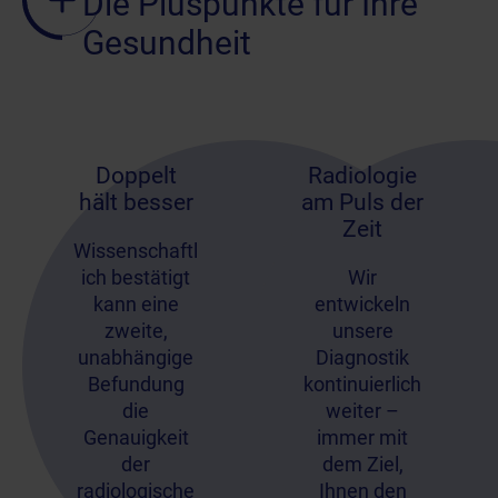
Die Pluspunkte für Ihre
Gesundheit
Doppelt
Radiologie
hält besser
am Puls der
Zeit
Wissenschaftl
ich bestätigt
Wir
kann eine
entwickeln
zweite,
unsere
unabhängige
Diagnostik
Befundung
kontinuierlich
die
weiter –
Genauigkeit
immer mit
der
dem Ziel,
radiologische
Ihnen den