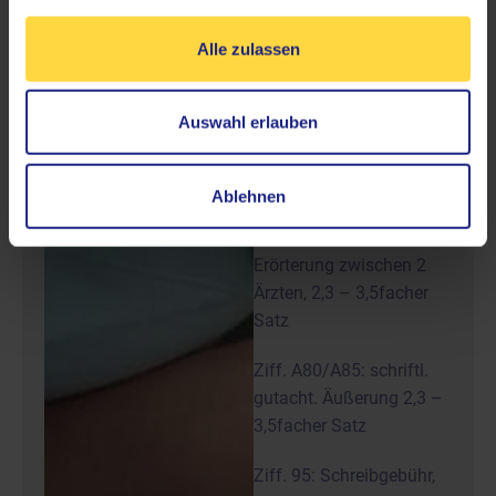
Schwierigkeit des Falles
Alle zulassen
– zwischen 86,62 € und
133,45 € und berechnen
sich wie folgt:
Auswahl erlauben
GOÄ-Analogbewertung
der Ziffern:
Ablehnen
Ziff. 60: konsil.
Erörterung zwischen 2
Ärzten, 2,3 – 3,5facher
Satz
Ziff. A80/A85: schriftl.
gutacht. Äußerung 2,3 –
3,5facher Satz
Ziff. 95: Schreibgebühr,