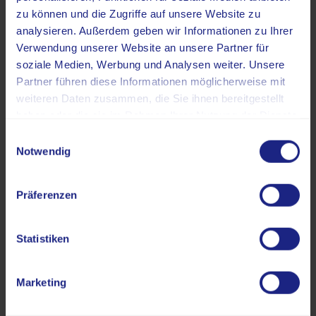
zu können und die Zugriffe auf unsere Website zu
Die Kosten für eine
analysieren. Außerdem geben wir Informationen zu Ihrer
Zweitmeinung sind keine
Verwendung unserer Website an unsere Partner für
Leistung der
soziale Medien, Werbung und Analysen weiter. Unsere
gesetzlichen
Partner führen diese Informationen möglicherweise mit
Krankenkassen und
weiteren Daten zusammen, die Sie ihnen bereitgestellt
müssen daher von Ihnen
haben oder die sie im Rahmen Ihrer Nutzung der Dienste
selbst übernommen
gesammelt haben.
Einwilligungsauswahl
werden.
Notwendig
Die Honorierung
Präferenzen
orientiert sich an der
Gebührenordnung für
Ärzte GOÄ.
Statistiken
Die Kosten für eine
konsiliarische Beratung
Marketing
bzw. eine Zweitmeinung
liegen – je nach