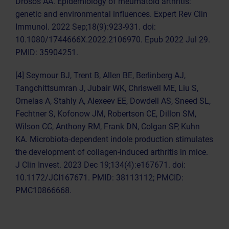
Drosos AA. Epidemiology of rheumatoid arthritis:
genetic and environmental influences. Expert Rev Clin
Immunol. 2022 Sep;18(9):923-931. doi:
10.1080/1744666X.2022.2106970. Epub 2022 Jul 29.
PMID: 35904251.
[4] Seymour BJ, Trent B, Allen BE, Berlinberg AJ,
Tangchittsumran J, Jubair WK, Chriswell ME, Liu S,
Ornelas A, Stahly A, Alexeev EE, Dowdell AS, Sneed SL,
Fechtner S, Kofonow JM, Robertson CE, Dillon SM,
Wilson CC, Anthony RM, Frank DN, Colgan SP, Kuhn
KA. Microbiota-dependent indole production stimulates
the development of collagen-induced arthritis in mice.
J Clin Invest. 2023 Dec 19;134(4):e167671. doi:
10.1172/JCI167671. PMID: 38113112; PMCID:
PMC10866668.