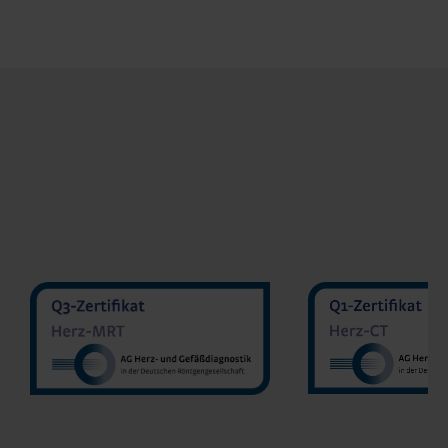
MVZ Diranu
MVZ Radiologie Darmstadt
Sakher He
GmbH
Prof. Dr. Oliver Mohrs
MVZ Radnet C