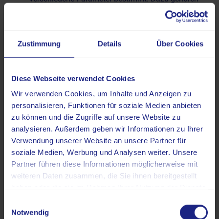
die Blutsenkungsgeschwindigkeit (BSG, auch
Erythrozytensedimentationsrate gennant) und C-
reaktives Protein (CRP), die beide Hinweise zu
Zustimmung
Details
Über Cookies
Entzündungsprozessen liefern. Der Rheumafaktor
(RF) ist ein Auto-Antikörper, der bei vielen RA-
Patienten nachgewiesen werden kann. Mit dem
Diese Webseite verwendet Cookies
CCP-Antikörper-Test (ACPA, Anti Citrullinated
Wir verwenden Cookies, um Inhalte und Anzeigen zu
Peptide/Protein Antibodies) lässt sich gezielter nach
personalisieren, Funktionen für soziale Medien anbieten
Anzeichen der rheumatoiden Arthritis suchen.
zu können und die Zugriffe auf unsere Website zu
Bildgebende Verfahren
: Die Radiologie spielt in der
analysieren. Außerdem geben wir Informationen zu Ihrer
Diagnostik der RA eine wichtige Rolle, da sie mit
Verwendung unserer Website an unsere Partner für
Verfahren wie
Röntgen
oder der
soziale Medien, Werbung und Analysen weiter. Unsere
Magnetresonanztomographie (MRT) die
Partner führen diese Informationen möglicherweise mit
Auswirkungen der chronisch-entzündlichen
weiteren Daten zusammen, die Sie ihnen bereitgestellt
Prozesse sichtbar macht. Das Röntgen spricht in
haben oder die sie im Rahmen Ihrer Nutzung der Dienste
diesem Zusammenhang allerdings erst an, wenn
gesammelt haben.
Einwilligungsauswahl
typische Veränderungen wie eine
Notwendig
Gelenkspaltverringerung, die Knochenabnutzung