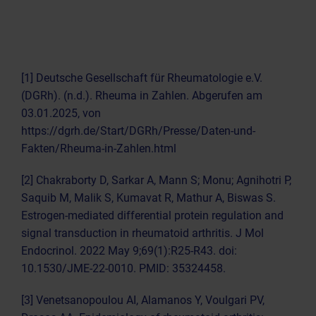
[1] Deutsche Gesellschaft für Rheumatologie e.V.
(DGRh). (n.d.). Rheuma in Zahlen. Abgerufen am
03.01.2025, von
https://dgrh.de/Start/DGRh/Presse/Daten-und-
Fakten/Rheuma-in-Zahlen.html
[2] Chakraborty D, Sarkar A, Mann S; Monu; Agnihotri P,
Saquib M, Malik S, Kumavat R, Mathur A, Biswas S.
Estrogen-mediated differential protein regulation and
signal transduction in rheumatoid arthritis. J Mol
Endocrinol. 2022 May 9;69(1):R25-R43. doi:
10.1530/JME-22-0010. PMID: 35324458.
[3] Venetsanopoulou AI, Alamanos Y, Voulgari PV,