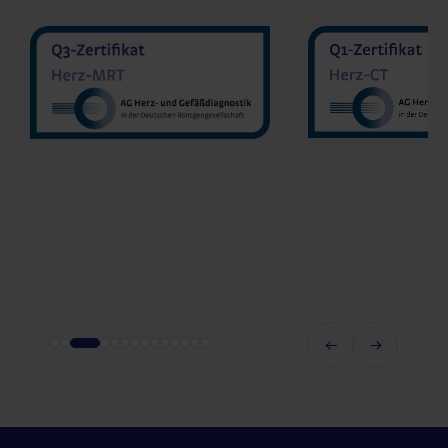
MVZ Diranu
MVZ Radiologie Darmstadt
Sakher He
GmbH
Prof. Dr. Oliver Mohrs
MVZ Radnet C