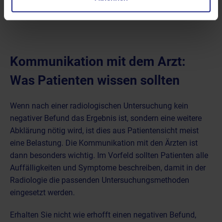
Erkrankungen
sprechen.
Kommunikation mit dem Arzt:
Was Patienten wissen sollten
Wenn nach einer radiologischen Untersuchung kein
negativer Befund das Ergebnis ist, sondern eine weitere
Abklärung nötig wird, ist dies aus Patientensicht meist
eine Belastung. Die Kommunikation mit den Ärzten ist
dann besonders wichtig. Im Vorfeld sollten Patienten alle
Auffälligkeiten und Symptome beschreiben, damit in der
Radiologie die passenden Untersuchungsmethoden
eingesetzt werden.
Erhalten Sie nicht wie erhofft einen negativen Befund,