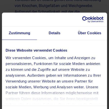
von Knochen, Blutgefäßen und Weichgewebe.
Aufgrund der Schnelligkeit, mit der die
Untersuchungen durchgeführt werden,
eignet sich
das CT beispielsweise für eine schnelle Diagnose
eines Schlaganfalls
. Aufgrund der guten Auflösung
Zustimmung
Details
Über Cookies
kann das CT eine Untersuchungsmöglichkeit für
Befunde sein, die im Röntgen auffallen.
Magnetresonanztomographie
: Anders als CT und
Diese Webseite verwendet Cookies
Röntgen verzichtet das MRT auf ionisierende
Wir verwenden Cookies, um Inhalte und Anzeigen zu
Strahlung. Stattdessen setzt die Methode auf
personalisieren, Funktionen für soziale Medien anbieten
Magnetfelder. Damit werden Wasserstoffprotonen
zu können und die Zugriffe auf unsere Website zu
beeinflusst, deren Wiederausrichtung im MRT
analysieren. Außerdem geben wir Informationen zu Ihrer
gemessen wird. Je nach Erkrankung zeichnen sich
Verwendung unserer Website an unsere Partner für
die T1- und T2-Relaxation unterschiedlich ab.
soziale Medien, Werbung und Analysen weiter. Unsere
Benutzt wird das MRT für sehr hochauflösende
Partner führen diese Informationen möglicherweise mit
Bilder – etwa im Kopfbereich oder bei einer
weiteren Daten zusammen, die Sie ihnen bereitgestellt
Untersuchung der inneren Organe. Nachteile hat die
haben oder die sie im Rahmen Ihrer Nutzung der Dienste