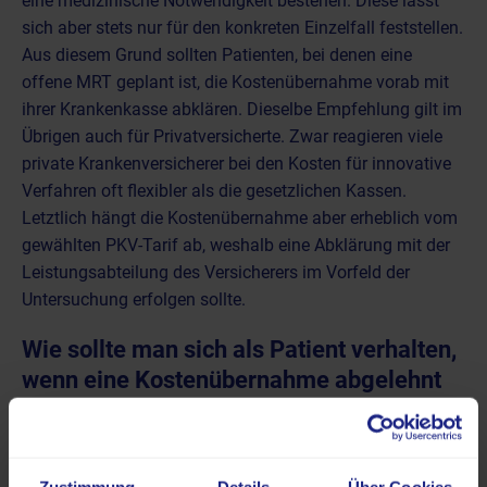
eine medizinische Notwendigkeit bestehen. Diese lässt
sich aber stets nur für den konkreten Einzelfall feststellen.
Aus diesem Grund sollten Patienten, bei denen eine
offene MRT geplant ist, die Kostenübernahme vorab mit
ihrer Krankenkasse abklären. Dieselbe Empfehlung gilt im
Übrigen auch für Privatversicherte. Zwar reagieren viele
private Krankenversicherer bei den Kosten für innovative
Verfahren oft flexibler als die gesetzlichen Kassen.
Letztlich hängt die Kostenübernahme aber erheblich vom
gewählten PKV-Tarif ab, weshalb eine Abklärung mit der
Leistungsabteilung des Versicherers im Vorfeld der
Untersuchung erfolgen sollte.
Wie sollte man sich als Patient verhalten,
wenn eine Kostenübernahme abgelehnt
wird?
Wird die Kostenübernahme für eine offene MRT bei der
zuständigen Krankenkasse beantragt, ist häufig der