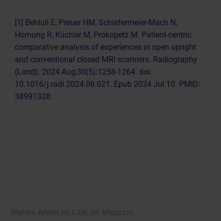
[1] Behluli E, Preuer HM, Schiefermeier-Mach N,
Hornung R, Küchler M, Prokopetz M. Patient-centric
comparative analysis of experiences in open upright
and conventional closed MRI scanners. Radiography
(Lond). 2024 Aug;30(5):1258-1264. doi:
10.1016/j.radi.2024.06.021. Epub 2024 Jul 10. PMID:
38991328.
Weitere Artikel im LifeLink Magazin.