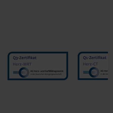
MVZ Diranu
MVZ Radiologie Darmstadt
Sakher He
GmbH
Prof. Dr. Oliver Mohrs
MVZ Radnet C