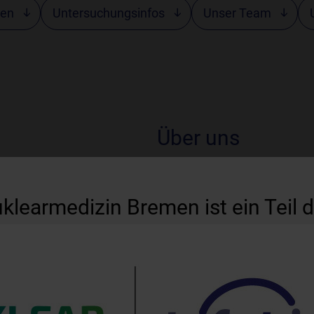
gen
Untersuchungsinfos
Unser Team
Über uns
Die LifeLink
Zentrum für
klearmedizin Bremen ist ein Teil d
Schwachhauser Heerstraß
zu den führenden Kompet
umfassendes Spektrum a
Therapien – ambulant wie
Leidenschaft: Dank mode