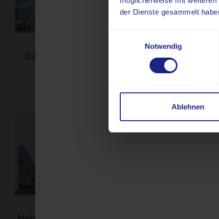
möglicherweise mit weiteren
der Dienste gesammelt habe
Einwilligungsauswahl
Notwendig
He
DAT-Scan / Hirnszintigraphie
Myo
Ablehnen
Nebenschilddrüsenszintigraphie
Nierenf