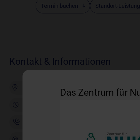
Termin buchen
Standort-Leistun
Kontakt & Informationen
Schwachhauser Heerstraße 54, 28209 Bremen
Das Zentrum für Nu
Praxiszeiten
Rufen Sie uns an
info@nuklearmedizin-bremen.de