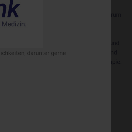
unter PET/CT sowie Szintigraphien für
ieren und Schilddrüse. Zum Leistungsspektrum
n-, Hirn-, Entzündungs-, Myokard- und
wie Spezialuntersuchungen wie die
e. Unser erfahrenes Team aus Fachärzten und
en begleitet Sie mit höchster Kompetenz und
lichkeiten, darunter gerne
ür eine bestmögliche Diagnostik und Therapie.