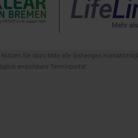
High-End-Diagnostik, dar
Knochen, Herz, Lunge, N
zählen zudem Lymphknote
Lungenszintigraphien so
Nebennierenszintigraphi
medizinischen Assistent
a. Nutzen Sie dazu bitte alle bisherigen Kontaktmög
Einfühlungsvermögen – f
glich erreichbare Terminportal: