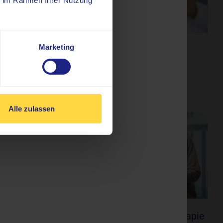
ie im Rahmen Ihrer Nutzung
Marketing
phie
Lymphszintigraphie
Alle zulassen
Radio-Peptid-Rezeptor-Therapie