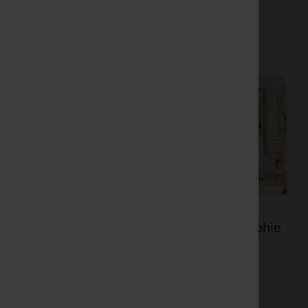
(PRRT)
ostik
Skelett- / Knochenszintigraphie