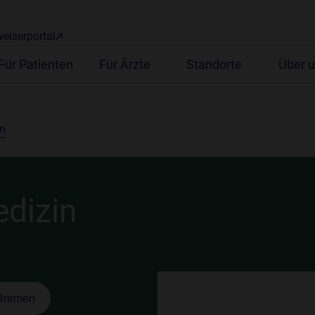
eiserportal
Für Patienten
Für Ärzte
Standorte
Über 
en
edizin
 Bremen