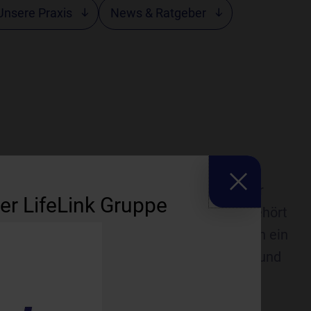
Unsere Praxis
News & Ratgeber
 Nuklearmedizin und PET/CT Bremen
in der
er LifeLink Gruppe
e 54, im Krankenhaus St. Joseph-Stift, gehört
enzzentren für Nuklearmedizin. Wir bieten ein
n nuklearmedizinischen Untersuchungen und
 stationär. Unsere Arbeit ist unsere
rnster Gerätetechnologie ermöglichen wir