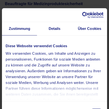
Beauftragte für Medizinproduktesicherheit
Unseren Medizinprodukte-Sicherheitsbeauftragten
erreichen Sie per E-Mail unter physik@nuklearmedizin-
bremen.de
Zustimmung
Details
Über Cookies
Hinweisgeberschutzgesetz
https://​life​linkmed​ical​.integrity​line​.com
Diese Webseite verwendet Cookies
Haftungsausschluss – Disclaimer:
Wir verwenden Cookies, um Inhalte und Anzeigen zu
Haftung für Inhalte
personalisieren, Funktionen für soziale Medien anbieten
Alle Inhalte unseres Internetauftritts wurden mit größter
zu können und die Zugriffe auf unsere Website zu
Sorgfalt und nach bestem Gewissen erstellt. Für die
analysieren. Außerdem geben wir Informationen zu Ihrer
Richtigkeit, Vollständigkeit und Aktualität der Inhalte
Verwendung unserer Website an unsere Partner für
können wir jedoch keine Gewähr übernehmen. Als
soziale Medien, Werbung und Analysen weiter. Unsere
Diensteanbieter sind wir für eigene Inhalte auf diesen
Partner führen diese Informationen möglicherweise mit
Seiten nach den allgemeinen Gesetzen verantwortlich.
weiteren Daten zusammen, die Sie ihnen bereitgestellt
Als Diensteanbieter sind wir jedoch nicht verpflichtet,
haben oder die sie im Rahmen Ihrer Nutzung der Dienste
übermittelte oder gespeicherte fremde Informationen zu
gesammelt haben.
Einwilligungsauswahl