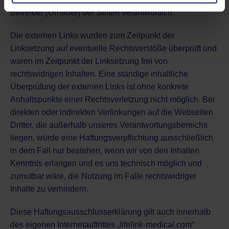
Betreiber (Urheber) der Seiten verantwortlich.
Die externen Links wurden zum Zeitpunkt der
Linksetzung auf eventuelle Rechtsverstöße überprüft und
waren im Zeitpunkt der Linksetzung frei von
rechtswidrigen Inhalten. Eine ständige inhaltliche
Überprüfung der externen Links ist ohne konkrete
Anhaltspunkte einer Rechtsverletzung nicht möglich. Bei
direkten oder indirekten Verlinkungen auf die Webseiten
Dritter, die außerhalb unseres Verantwortungsbereichs
liegen, würde eine Haftungsverpflichtung ausschließlich
in dem Fall nur bestehen, wenn wir von den Inhalten
Kenntnis erlangen und es uns technisch möglich und
zumutbar wäre, die Nutzung im Falle rechtswidriger
Inhalte zu verhindern.
Diese Haftungsausschlusserklärung gilt auch innerhalb
des eigenen Internetauftrittes „lifelink-medical.com“