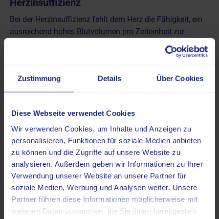
Herzinsuffizienz
Bei der Herzinsuffizienz fehlt dem Herz die Fähigkeit, ein
ausreichend hohes Blutvolumen pro Zeiteinheit zur
Verfügung zu stellen. Ursachen für diesen Zustand
können unter anderem die koronare Herzkrankheit,
Hypertonie, eine Entzündung des Herzmuskels oder
Zustimmung
Details
Über Cookies
Erkrankungen des Perikard (Herzbeutel) sowie eine
Lungenembolie sein. Die Herzinsuffizienz wirkt sich sehr
stark auf den Alltag der Patienten aus. Als Symptome
Diese Webseite verwendet Cookies
treten unter anderem auf:
Wir verwenden Cookies, um Inhalte und Anzeigen zu
personalisieren, Funktionen für soziale Medien anbieten
Luftnot (Dyspnoe)
zu können und die Zugriffe auf unsere Website zu
Schwäche und schnelle Erschöpfung
analysieren. Außerdem geben wir Informationen zu Ihrer
Ansammlung von Flüssigkeit im Gewebe
Verwendung unserer Website an unsere Partner für
Hustenanfälle besonders im Liegen
soziale Medien, Werbung und Analysen weiter. Unsere
kognitive Beeinträchtigung.
Partner führen diese Informationen möglicherweise mit
weiteren Daten zusammen, die Sie ihnen bereitgestellt