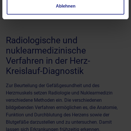
regelmäßige Untersuchung in Erwägung gezogen werden.
Ablehnen
Radiologische und
nuklearmedizinische
Verfahren in der Herz-
Kreislauf-Diagnostik
Zur Beurteilung der Gefäßgesundheit und des
Herzmuskels setzen
Radiologie
und
Nuklearmedizin
verschiedene Methoden ein. Die verschiedenen
bildgebenden Verfahren ermöglichen es, die Anatomie,
Funktion und Durchblutung des Herzens sowie der
Blutgefäße darzustellen und zu untersuchen. Damit
lassen sich Erkrankungen frühzeitig erkennen.