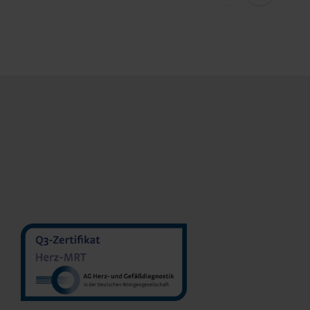
MVZ Diran
MVZ Radiologie Darmstadt
Sakher He
GmbH
Prof. Dr. Oliver Mohrs
MVZ Radnet 