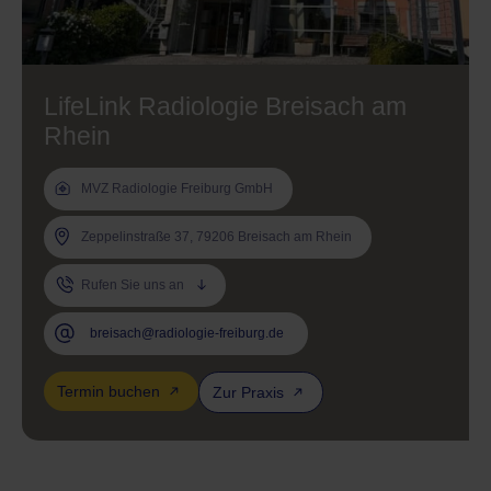
LifeLink Radiologie Breisach am
Rhein
MVZ Radiologie Freiburg GmbH
Zeppelinstraße 37, 79206 Breisach am Rhein
Rufen Sie uns an
breisach@radiologie-freiburg.de
Termin buchen
Zur Praxis