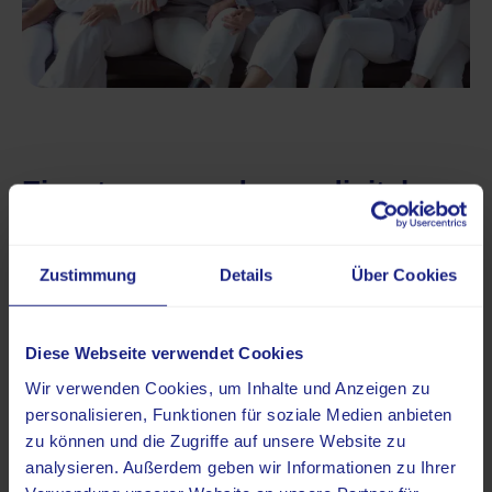
Einsatz von moderner digitaler
Technik und Künstlicher
Intelligenz
Zustimmung
Details
Über Cookies
Diese Webseite verwendet Cookies
„Wir nutzen die Anwendung easyRadiology. Dadurch
Wir verwenden Cookies, um Inhalte und Anzeigen zu
können wir unsere Befunde und Bilder verschlüsselt und
personalisieren, Funktionen für soziale Medien anbieten
damit datensicher auf unserem eigenen Server anderen
zu können und die Zugriffe auf unsere Website zu
Ärzten unmittelbar zur Verfügung stellen. Alle unsere
analysieren. Außerdem geben wir Informationen zu Ihrer
Patienten/Patientinnen haben eine digitale Patientenakte