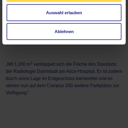
wiederum für unsere Patienten/Patientinnen zu kürzeren
Wartezeiten führt. Röntgenuntersuchungen bieten wir
Auswahl erlauben
zwischen 9 und 15 Uhr ohne Termin an.“
Ablehnen
Viel (Park-) Platz
2
„Mit 1.200 m
verdoppelt sich die Fläche des Standorts
der Radiologie Darmstadt am Alice-Hospital. Er ist zudem
durch seine Lage im Erdgeschoss barrierefrei und es
stehen nun auf dem Campus 200 weitere Parkplätze zur
Verfügung.“