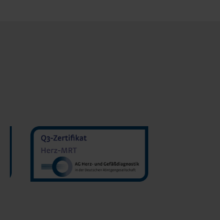
MVZ Diran
MVZ Radiologie Darmstadt
Sakher He
GmbH
Prof. Dr. Oliver Mohrs
MVZ Radnet 