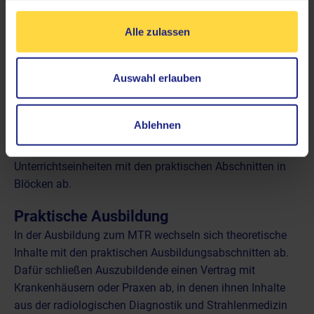
die Vermittlung der naturwissenschaftlichen
Grundlagen
Alle zulassen
radiologische Diagnostik
Strahlentherapie
Auswahl erlauben
Neben den fachspezifischen Grundlagen dreht es sich im
fachtheoretischen Unterricht auch um Fragen der Ethik,
Ablehnen
des rechtlichen Rahmens sowie Psychologie und
Kommunikation. In der Regel wechseln sich diese
Unterrichtseinheiten mit den praktischen Abschnitten in
Blöcken ab.
Praktische Ausbildung
In der Ausbildung zum MTR wechseln sich theoretische
Inhalte mit den praktischen Ausbildungsabschnitten ab.
Dafür schließen Auszubildende einen Vertrag mit
Krankenhäusern oder Praxen ab, in denen ihnen Inhalte
aus der radiologischen Diagnostik und Strahlenmedizin