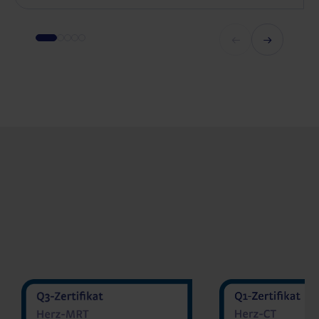
MVZ Diranu
MVZ Radiologie Darmstadt
Sakher He
GmbH