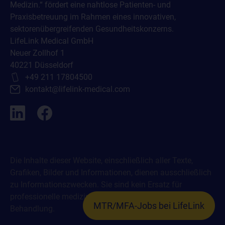
Medizin.“ fördert eine nahtlose Patienten- und
Praxisbetreuung im Rahmen eines innovativen,
sektorenübergreifenden Gesundheitskonzerns.
LifeLink Medical GmbH
Neuer Zollhof 1
40221 Düsseldorf
+49 211 17804500
kontakt@lifelink-medical.com
Die Inhalte dieser Website, einschließlich aller Texte,
Grafiken, Bilder und Informationen, dienen ausschließlich
zu Informationszwecken. Sie sind kein Ersatz für
professionelle medizinische Beratung, Diagnose oder
MTR/MFA-Jobs bei LifeLink
Behandlung.