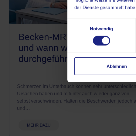
möglicherweise mit weiteren
der Dienste gesammelt habe
Einwilligungsauswahl
Notwendig
Becken-MRT: Was zeigt sie
und wann wird sie
durchgeführt?
Ablehnen
Schmerzen im Unterbauch können sehr unterschiedlic
Ursachen haben und mitunter auch wieder ganz von
selbst verschwinden. Halten die Beschwerden jedoch 
und…
MEHR DAZU