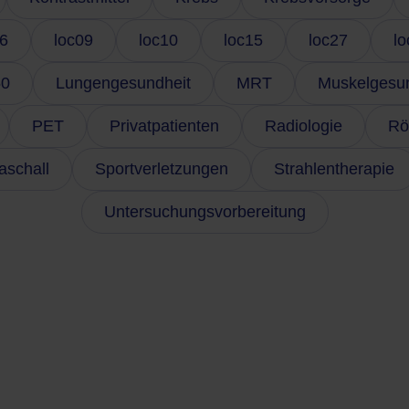
6
loc09
loc10
loc15
loc27
lo
50
Lungengesundheit
MRT
Muskelgesun
PET
Privatpatienten
Radiologie
Rö
aschall
Sportverletzungen
Strahlentherapie
Untersuchungsvorbereitung