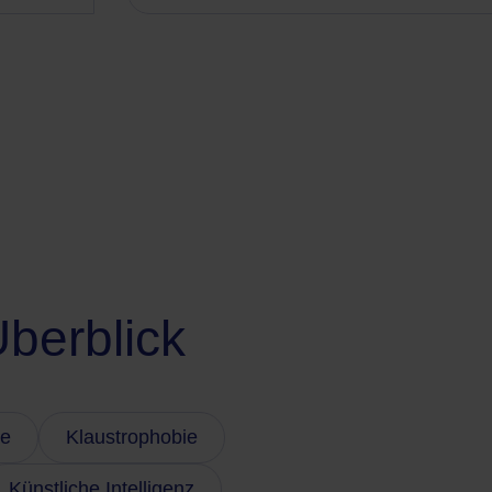
berblick
ie
Klaustrophobie
Künstliche Intelligenz