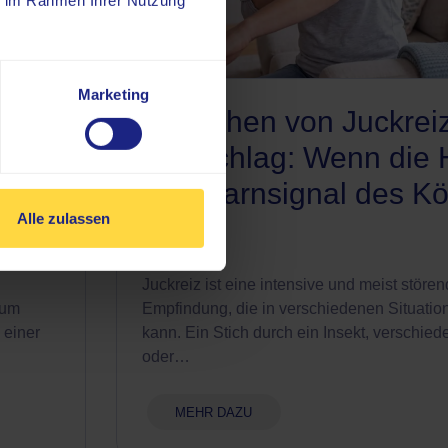
ie im Rahmen Ihrer Nutzung
Marketing
Ursachen von Juckrei
Ausschlag: Wenn die 
ens
ein Warnsignal des Kö
Alle zulassen
ist
Juckreiz ist eine intensive und meist störe
aum
Empfindung, die in verschiedenen Situation
 einer
kann. Ein Stich durch ein Insekt, verschied
oder…
MEHR DAZU