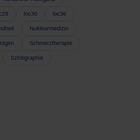
c29
loc30
loc36
dheit
Nuklearmedizin
ntgen
Schmerztherapie
Szintigraphie