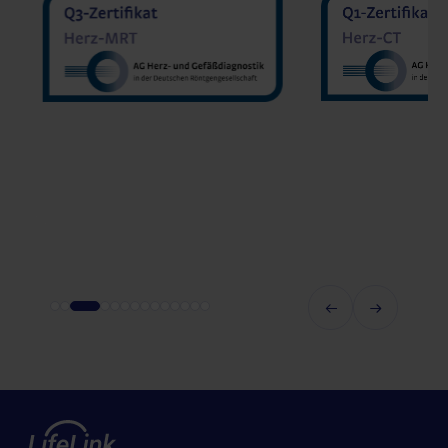
MVZ Diranu
MVZ Radiologie Darmstadt
Sakher He
GmbH
Prof. Dr. Oliver Mohrs
MVZ Radnet C