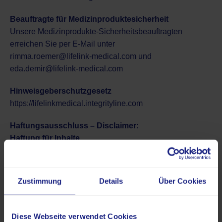
Beauftragte für Medizinproduktesicherheit
Unsere Medizinprodukte-Sicherheitsbeauftragten
erreichen Sie per E-Mail unter
rimma.roemer@lifelink-medical.com
und
eda.demir@lifelink-medical.com
Hinweisgeberschutzgesetz
https://​life​linkmed​ical​.integrity​line​.com
Haftungsausschluss – Disclaimer:
Haftung für Inhalte
Alle Inhalte unseres Internetauftritts wurden mit größter
Sorgfalt und nach bestem Gewissen erstellt. Für die
Richtigkeit, Vollständigkeit und Aktualität der Inhalte
Zustimmung
Details
Über Cookies
können wir jedoch keine Gewähr übernehmen. Als
Diensteanbieter sind wir für eigene Inhalte auf diesen
Seiten nach den allgemeinen Gesetzen verantwortlich.
Diese Webseite verwendet Cookies