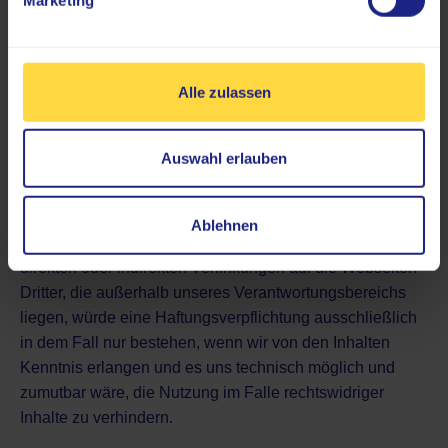
Richtigkeit der Inhalte übernehmen. Für die Inhalte der
externen Links sind die jeweiligen Anbieter oder
Betreiber (Urheber) der Seiten verantwortlich.
Alle zulassen
Die externen Links wurden zum Zeitpunkt der
Linksetzung auf eventuelle Rechtsverstöße überprüft und
Auswahl erlauben
waren im Zeitpunkt der Linksetzung frei von
rechtswidrigen Inhalten. Eine ständige inhaltliche
Überprüfung der externen Links ist ohne konkrete
Ablehnen
Anhaltspunkte einer Rechtsverletzung nicht möglich. Bei
direkten oder indirekten Verlinkungen auf die Webseiten
Dritter, die außerhalb unseres Verantwortungsbereichs
liegen, würde eine Haftungsverpflichtung ausschließlich
in dem Fall nur bestehen, wenn wir von den Inhalten
Kenntnis erlangen und es uns technisch möglich und
zumutbar wäre, die Nutzung im Falle rechtswidriger
Inhalte zu verhindern.