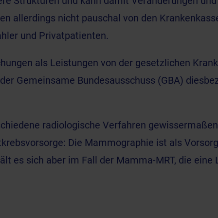
nere Strukturen und kann damit Veränderungen und
en allerdings nicht pauschal von den Krankenka
ahler und Privatpatienten.
chungen als Leistungen von der gesetzlichen Kran
er Gemeinsame Bundesausschuss (GBA) diesbezü
rschiedene
radiologische Verfahren
gewissermaßen 
ustkrebsvorsorge: Die Mammographie ist als Vorso
ält es sich aber im Fall der Mamma-MRT, die eine L