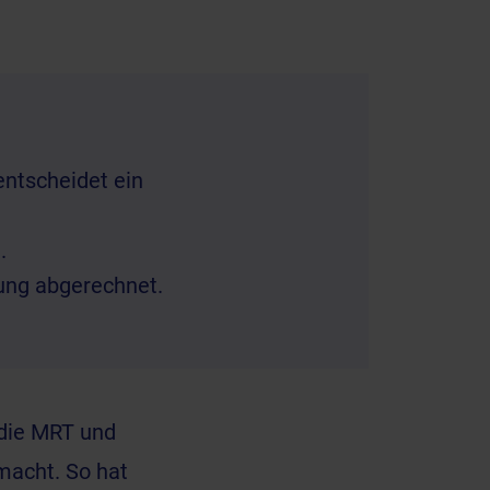
ntscheidet ein
.
ung abgerechnet.
 die MRT und
macht. So hat