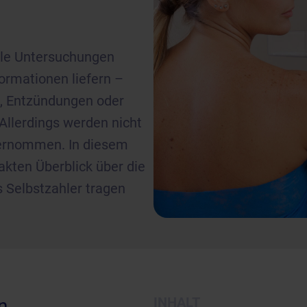
ele Untersuchungen
ormationen liefern –
, Entzündungen oder
llerdings werden nicht
bernommen. In diesem
kten Überblick über die
s Selbstzahler tragen
INHALT
n