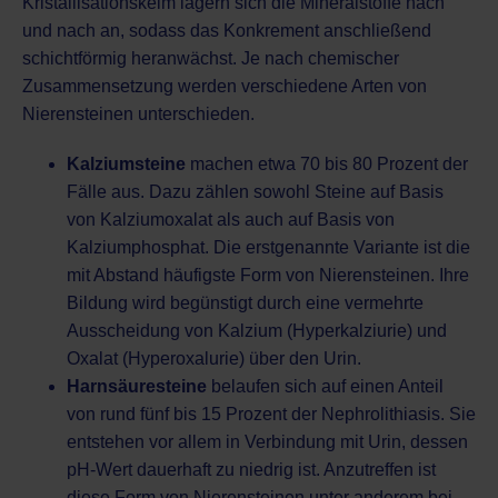
Kristallisationskeim lagern sich die Mineralstoffe nach
und nach an, sodass das Konkrement anschließend
schichtförmig heranwächst. Je nach chemischer
Zusammensetzung werden verschiedene Arten von
Nierensteinen unterschieden.
Kalziumsteine
machen etwa 70 bis 80 Prozent der
Fälle aus. Dazu zählen sowohl Steine auf Basis
von Kalziumoxalat als auch auf Basis von
Kalziumphosphat. Die erstgenannte Variante ist die
mit Abstand häufigste Form von Nierensteinen. Ihre
Bildung wird begünstigt durch eine vermehrte
Ausscheidung von Kalzium (Hyperkalziurie) und
Oxalat (Hyperoxalurie) über den Urin.
Harnsäuresteine
belaufen sich auf einen Anteil
von rund fünf bis 15 Prozent der Nephrolithiasis. Sie
entstehen vor allem in Verbindung mit Urin, dessen
pH-Wert dauerhaft zu niedrig ist. Anzutreffen ist
diese Form von Nierensteinen unter anderem bei