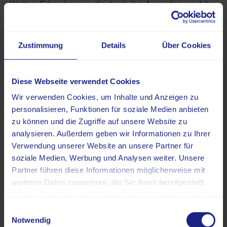
Weitere Erkrankungen, die durch ihre Auswirkung auf den
Urin auch einen Einfluss auf die Bildung von
Konkrementen haben, sind
Zustimmung
Details
Über Cookies
Diabetes mellitus Typ II,
chronisch-entzündliche Darmerkrankungen (etwa
Morbus Crohn und Colitis ulcerosa)
mit gestörter
Diese Webseite verwendet Cookies
Oxalataufnahme und
Wir verwenden Cookies, um Inhalte und Anzeigen zu
die renal-tubuläre Azidose (eine Störung der
personalisieren, Funktionen für soziale Medien anbieten
Säureausscheidung der Nieren).
zu können und die Zugriffe auf unsere Website zu
analysieren. Außerdem geben wir Informationen zu Ihrer
Aber auch anatomische Fehlbildungen, die den Harn am
Verwendung unserer Website an unsere Partner für
Abfluss hindern, können die Bildung von Nierensteinen
soziale Medien, Werbung und Analysen weiter. Unsere
fördern.
Partner führen diese Informationen möglicherweise mit
weiteren Daten zusammen, die Sie ihnen bereitgestellt
Genetische und medikamentöse
haben oder die sie im Rahmen Ihrer Nutzung der Dienste
Faktoren
gesammelt haben.
Einwilligungsauswahl
Die Bildung von Nierensteinen geht bei einem Teil der
Notwendig