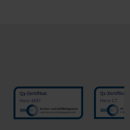
MVZ Diranu
MVZ Radiologie Darmstadt
Sakher He
GmbH
Prof. Dr. Oliver Mohrs
MVZ Radnet C