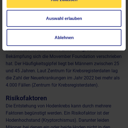
Ärzte empfehlen regelmäßige
Tastuntersuchungen
Auswahl erlauben
Ablehnen
Hodenkrebs ist eine weitere Erkrankung, deren
Bekämpfung sich die Movember Foundation verschrieben
hat. Der Häufigkeitsgipfel liegt bei Männern zwischen 25
und 45 Jahren. Laut Zentrum für Krebsregisterdaten lag
die Zahl der Neuerkrankungen im Jahr 2022
bei mehr als
4.000 Fällen
(Zentrum für Krebsregisterdaten).
Risikofaktoren
Die Entstehung von Hodenkrebs kann durch mehrere
Faktoren begünstigt werden. Ein Risikofaktor ist der
Hodenhochstand (Kryptorchismus). Darunter leiden
Männer, bei denen ein oder beide Hoden nicht in den